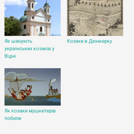
Як шанують
Козаки в Дюнкерку
українських козаків у
Відні
Як козаки мушкетерів
побили