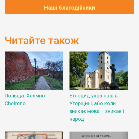
Наші благодійники
Читайте також
Польща. Хелмно
Етноцид українців в
Chełmno
Угорщині, або коли
зникає мова – зникає і
народ