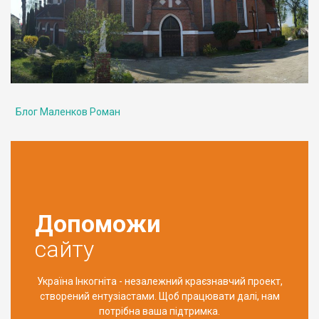
Блог Маленков Роман
Допоможи
сайту
Україна Інкогніта - незалежний краєзнавчий проект,
створений ентузіастами. Щоб працювати далі, нам
потрібна ваша підтримка.