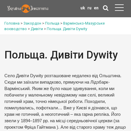
uk
ru
en
Головна
>
Закордон
>
Польща
>
Вармінсько-Мазурське
воєводство
>
Дивіти
>
Польща. Дивіти Dywity
Польща. Дивіти Dywity
Село Дивіти Dywity розташоване недалеко від Ольштина.
Сюди ми заїхали випадково, прямуючи на Лідзбарк-
Вармінський. Яким же було наше здивування, коли ми
побачили у маленькому невідомому нам селі, великий
готичний храм, точно німецької роботи. Походили,
помилувались, пофоткали… Вже у Києві я дізнався, що
храм не готичний, а неоготичний – яка гарна репліка. Його
звели у 1894–1897 рр. на місці середньовічної церкви (за
проектом Фріца Гайтмана ). Але від старого храму теж дещо