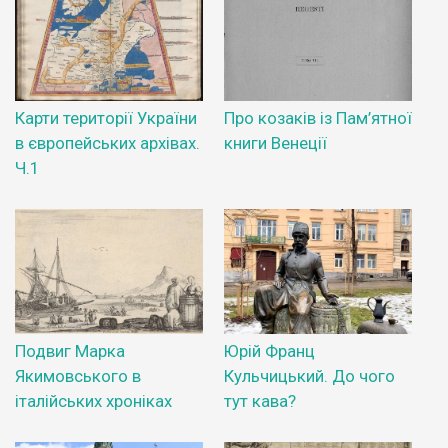
Карти території України
Про козаків із Пам’ятної
в європейських архівах.
книги Венеції
Ч.1
Подвиг Марка
Юрій Франц
Якимовського в
Кульчицький. До чого
італійських хроніках
тут кава?