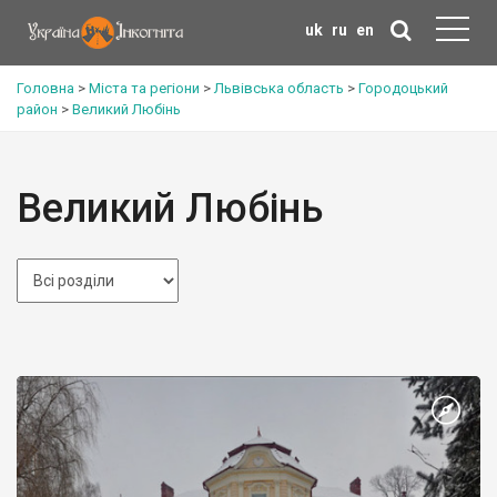
uk
ru
en
Головна
>
Міста та регіони
>
Львівська область
>
Городоцький
район
>
Великий Любінь
Великий Любінь