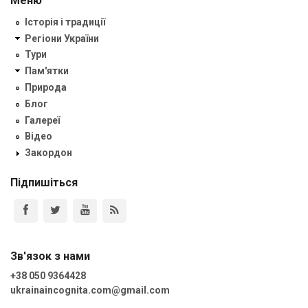
Меню
Історія і традиції
Регіони України
Тури
Пам'ятки
Природа
Блог
Галереї
Відео
Закордон
Підпишіться
Зв'язок з нами
+38 050 9364428
ukrainaincognita.com@gmail.com