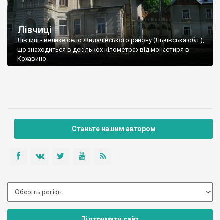
Лівчиці
Лівчиці - велике село Жидачівського району (Львівська обл.),
що знаходиться в декількох кілометрах від монастиря в
Кохавино.
Станьте нашим автором
Підтримати сайт