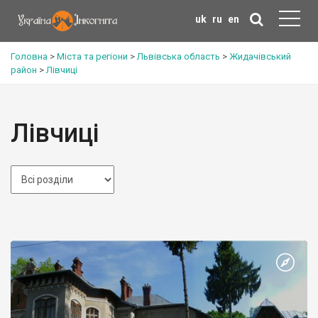
uk
ru
en
Головна
>
Міста та регіони
>
Львівська область
>
Жидачівський
район
>
Лівчиці
Лівчиці