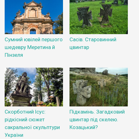
Сумний ювілей першого
Сасів. Старовинний
шедевру Меретина й
цвинтар
Пінзеля
Скорботний Ісус:
Підкамінь. Загадковий
рідкісний сюжет
цвинтар під скелею.
сакральної скульптури
Козацький?
України