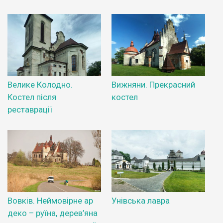
Велике Колодно.
Вижняни. Прекрасний
Костел після
костел
реставрації
Вовків. Неймовірне ар
Унівська лавра
деко – руїна, дерев’яна