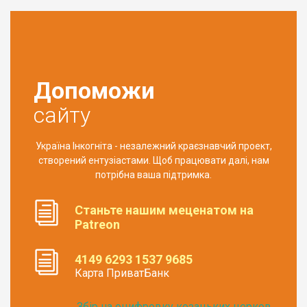
Допоможи
сайту
Україна Інкогніта - незалежний краєзнавчий проект,
створений ентузіастами. Щоб працювати далі, нам
потрібна ваша підтримка.
Станьте нашим меценатом на
Patreon
4149 6293 1537 9685
Карта ПриватБанк
Збір на оцифровку козацьких церков