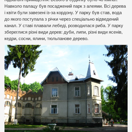
Навколо палацу був посаджений парк з алеями. Всі дерева
і квіти були завезені із-за кордону. У парку був став, вода
до якого поступала з річки через спеціально відведений
канал. У ставі плавали лебеді, розводилася риба. У парку
збереглися різні види дерев: дуби, липи, різні види ясенів,
кедри, сосни, ялини, тюльпанове дерево.