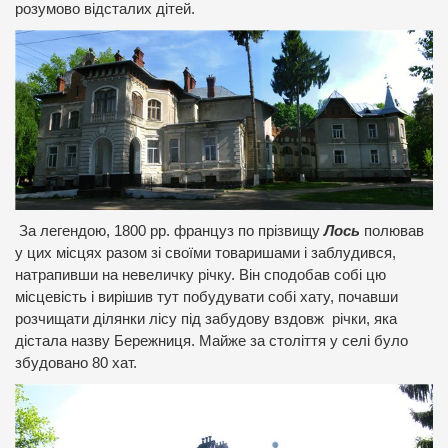
розумово відсталих дітей.
За легендою, 1800 рр. француз по прізвищу
Лось
полював
у цих місцях разом зі своїми товаришами і заблудився,
натрапивши на невеличку річку. Він сподобав собі цю
місцевість і вирішив тут побудувати собі хату, почавши
розчищати ділянки лісу під забудову вздовж річки, яка
дістала назву Бережниця. Майже за століття у селі було
збудовано 80 хат.