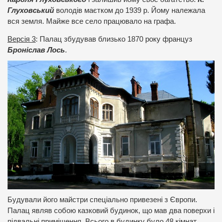
Глуховський
володів маєтком до 1939 р. Йому належала
вся земля. Майже все село працювало на графа.
Версія 3
: Палац збудував близько 1870 року француз
Броніслав Лось
.
Будували його майстри спеціально привезені з Європи.
Палац являв собою казковий будинок, що мав два поверхи і
підвальні приміщення. Всього в будинку було 48 кімнат.