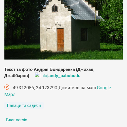
Текст та фото Андрія Бондаренка (Джихад
Джаббаров)
andy_babubudu
49.312086, 24.123290 Дивитись на мапі
Google
Maps
Палаци та садиби
Блог admin