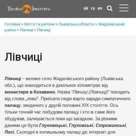
uk
ru
en
Головна
>
Міста та регіони
>
Львівська область
>
Жидачівський
район
>
Лівчиці
>
Лівчиці
Лівчиці
Лівчиці
– велике село Жидачівського району (Львівська
обл.), що знаходиться в декількох кілометрах від
монастиря в Кохавино
. Назва
“Лівчиці (Ловчиці)”
походить
від слова „
лови
”. Приїхати сюди варто заради симпатичного
палацу
, зведеного у другій половині ХІХ століття. Ось
тільки точний час побудови палацу і хто ж саме його
збудував, залишається поки що загадкою. За різними
даними це були
Глуховецькі
,
Глуховські
,
Строжинські
,
Лосі
. Сьогодні в колишньому палаці діє інтернат для