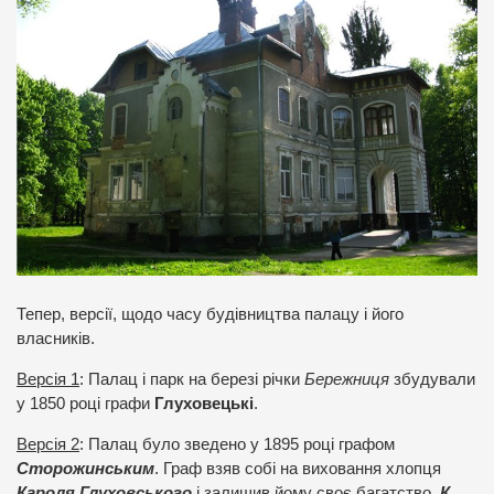
Тепер, версії, щодо часу будівництва палацу і його
власників.
Версія 1
: Палац і парк на березі річки
Бережниця
збудували
у 1850 році графи
Глуховецькі
.
Версія 2
: Палац було зведено у 1895 році графом
Сторожинським
. Граф взяв собі на виховання хлопця
Кароля Глуховського
і залишив йому своє багатство.
К.