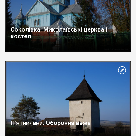
Соколівка. Миколаївські церква і
костел
П’ятничани. Оборонна вежа