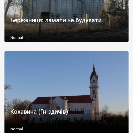
Бережниця: ламати не будувати.
Normal
Кохавина (Гніздичів)
Normal