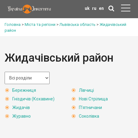
uk
ru
en
Головна
>
Міста та регіони
>
Львівська область
>
Жидачівський
район
Жидачівський район
Бережниця
Лівчиці
Гніздичів (Кохавине)
Нові Стрілища
Жидачів
П'ятничани
Журавно
Соколівка