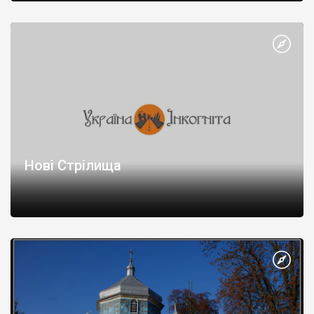
Нові Стрілища