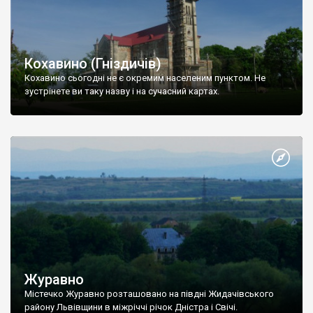
Кохавино (Гніздичів)
Кохавино сьогодні не є окремим населеним пунктом. Не
зустрінете ви таку назву і на сучасний картах.
Журавно
Містечко Журавно розташовано на півдні Жидачівського
району Львівщини в міжріччі річок Дністра і Свічі.