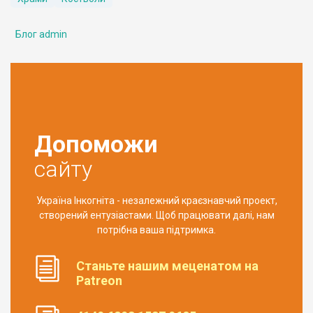
Блог admin
Допоможи
сайту
Україна Інкогніта - незалежний краєзнавчий проект,
створений ентузіастами. Щоб працювати далі, нам
потрібна ваша підтримка.
Станьте нашим меценатом на
Patreon