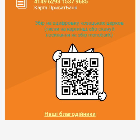
4149 6293 1537 9685
Карта ПриватБанк
Збір на оцифровку козацьких церков
(тисни на картинці, або скануй
посилання на збір monobank):
Наші благодійники