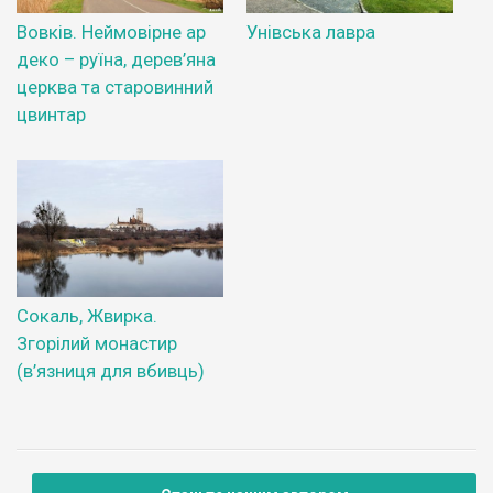
Вовків. Неймовірне ар
Унівська лавра
деко – руїна, дерев’яна
церква та старовинний
цвинтар
Сокаль, Жвирка.
Згорілий монастир
(в’язниця для вбивць)