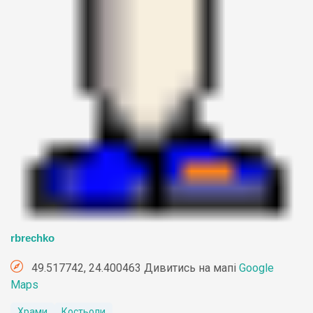
rbrechko
49.517742, 24.400463 Дивитись на мапі
Google
Maps
Храми
Костьоли