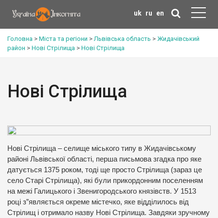
uk
ru
en
Головна
>
Міста та регіони
>
Львівська область
>
Жидачівський
район
>
Нові Стрілища
>
Нові Стрілища
Нові Стрілища
Нові Стрілища – селище міського типу в Жидачівському
районі Львівської області, перша письмова згадка про яке
датується 1375 роком, тоді ще просто Стрілища (зараз це
село Старі Стрілища), які були прикордонним поселенням
на межі Галицького і Звенигородського князівств. У 1513
році з”являється окреме містечко, яке відділилось від
Стрілищ і отримало назву Нові Стрілища. Завдяки зручному