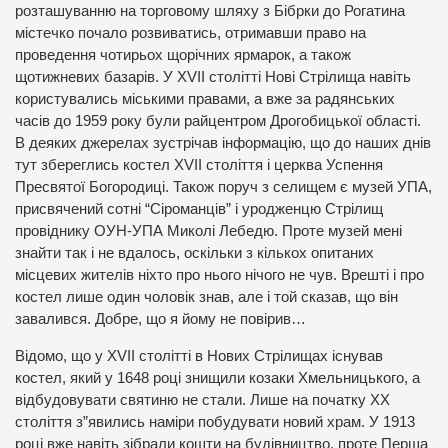
розташуванню на торговому шляху з Бібрки до Рогатина
містечко почало розвиватись, отримавши право на
проведення чотирьох щорічних ярмарок, а також
щотижневих базарів. У XVII столітті Нові Стрілища навіть
користувались міськими правами, а вже за радянських
часів до 1959 року були райцентром Дрогобицької області.
В деяких джерелах зустрічав інформацію, що до наших днів
тут збереглись костел XVII століття і церква Успення
Пресвятої Богородиці. Також поруч з селищем є музей УПА,
присвячений сотні “Сіроманців” і уродженцю Стрілищ
провіднику ОУН-УПА Миколі Лебедю. Проте музей мені
знайти так і не вдалось, оскільки з кількох опитаних
місцевих жителів ніхто про нього нічого не чув. Врешті і про
костел лише один чоловік знав, але і той сказав, що він
завалився. Добре, що я йому не повірив…
Відомо, що у XVII столітті в Нових Стрілищах існував
костел, який у 1648 році знищили козаки Хмельницького, а
відбудовувати святиню не стали. Лише на початку ХХ
століття з”явились наміри побудувати новий храм. У 1913
році вже навіть зібрали кошти на будівництво, проте Перша