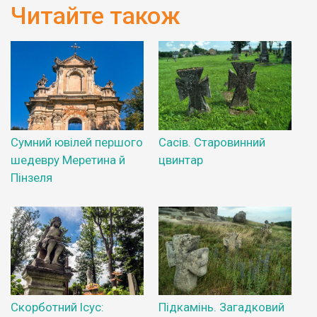
Читайте також
Сумний ювілей першого
Сасів. Старовинний
шедевру Меретина й
цвинтар
Пінзеля
Скорботний Ісус:
Підкамінь. Загадковий