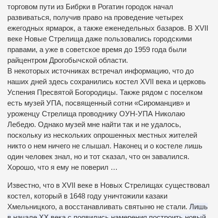
торговом пути из Бибрки в Рогатин городок начал
развиваться, получив право на проведение четырех
ежегодных ярмарок, а также еженедельных базаров. В XVII
веке Новые
Стрелища даже пользовались городскими
правами, а уже в советское время до 1959 года были
райцентром Дрогобычской области.
В некоторых источниках встречал информацию, что до
наших дней здесь сохранились костел XVII века и церковь
Успения Пресвятой Богородицы.
Также рядом с поселком
есть музей УПА, посвященный сотни «Сироманцив» и
уроженцу Стрелища проводнику ОУН-УПА Николаю
Лебедю.
Однако музей мне найти так и не удалось,
поскольку из нескольких опрошенных местных жителей
никто о нем ничего не слышал.
Наконец и о костеле лишь
один человек знал, но и тот сказал, что он завалился.
Хорошо, что я ему не поверил …
Известно, что в XVII веке в Новых Стрелищах существовал
костел, который в 1648 году уничтожили казаки
Хмельницкого, а восстанавливать святыню не стали.
Лишь
в начале ХХ века с появились намерения построить новый