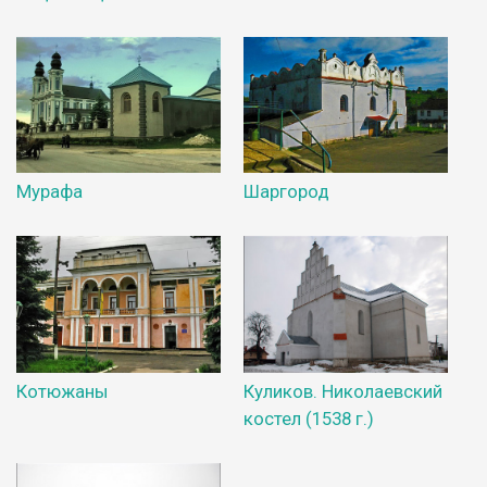
Мурафа
Шаргород
Котюжаны
Куликов. Николаевский
костел (1538 г.)