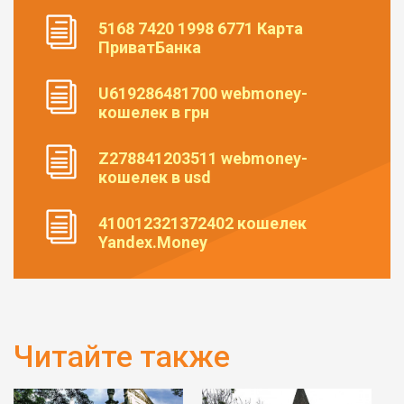
5168 7420 1998 6771 Карта
ПриватБанка
U619286481700 webmoney-
кошелек в грн
Z278841203511 webmoney-
кошелек в usd
410012321372402 кошелек
Yandex.Money
Читайте также