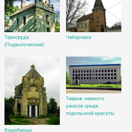
Тарноруда
Чабаровка
(Подволочиская)
Тивров: немного
ужасов среди
подольской красоты
Коцюбинцы