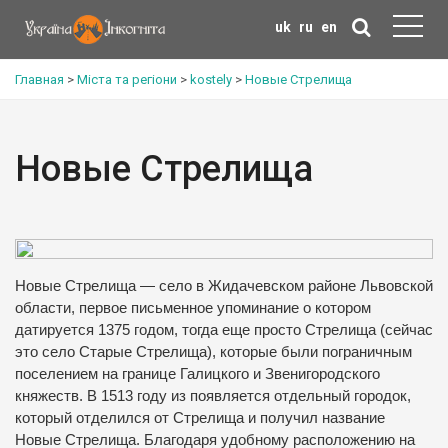
uk
ru
en
Главная
>
Міста та регіони
>
kostely
>
Новые Стрелища
Новые Стрелища
Новые Стрелища — село в Жидачевском районе Львовской
области, первое письменное упоминание о котором
датируется 1375 годом, тогда еще просто Стрелища (сейчас
это село Старые Стрелища), которые были пограничным
поселением на границе Галицкого и Звенигородского
княжеств.
В 1513 году из появляется отдельный городок,
который отделился от Стрелища и получил название
Новые Стрелища. Благодаря удобному расположению на