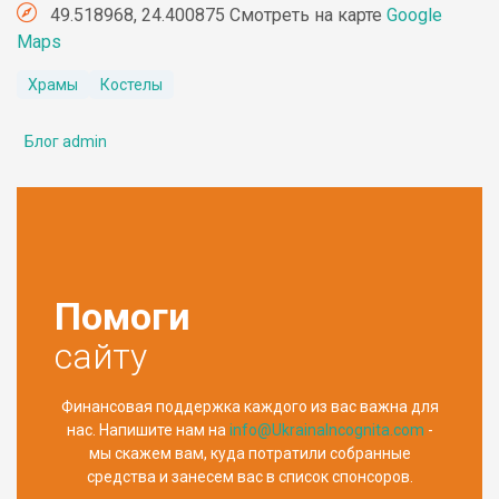
49.518968, 24.400875 Смотреть на карте
Google
Maps
Храмы
Костелы
Блог admin
Помоги
сайту
Финансовая поддержка каждого из вас важна для
нас. Напишите нам на
info@UkrainaIncognita.com
-
мы скажем вам, куда потратили собранные
средства и занесем вас в список спонсоров.