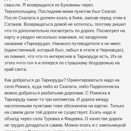
смысле.
Я возвращался из Буковины через
Тернопольщину.
Последним моим пунктом был Скалат.
После Скалата я должен ехать в Киев, заехав перед этим в
Сатанов.
Возвращаться домой не хотелось, поэтому решил
что-то дополнительно посмотреть по дороге.
Посмотрел на
карту и увидел несколько знакомое, но загадочное
название «Тарноруда».
Никакого путеводителя я не имел
(единственный, который был, забыл в отеле в Черновцах),
но помнил, что что-то интересное в Тарноруде есть.
Из-за
этого «что-то» я и поперся по страшному бездорожью на
край света.
Как добраться до Тарноруды?
Ориентироваться надо на
село Рожиск, куда либо из Скалата, либо Пидволочиска
можно добраться разбитыми дорогами.
С Рожиска в
Тарноруду каких-то три километра.
И дорога между
населенными пунктами тоже обозначена на картах.
Только
на самом деле той дороги не существует.
Ехать надо в
объезд через села Туровка и Фащевка.
О качестве дороги
не трудно догадаться самим.
Можно ехать и с хмельницкой