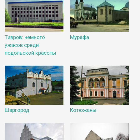
Тивров: немного
Мурафа
ужасов среди
подольской красоты
Шаргород
Котюжаны