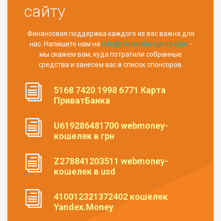
сайту
Финансовая поддержка каждого из вас важна для
нас. Напишите нам на
info@UkrainaIncognita.com
-
мы скажем вам, куда потратили собранные
средства и занесем вас в список спонсоров.
5168 7420 1998 6771 Карта
ПриватБанка
U619286481700 webmoney-
кошелек в грн
Z278841203511 webmoney-
кошелек в usd
410012321372402 кошелек
Yandex.Money