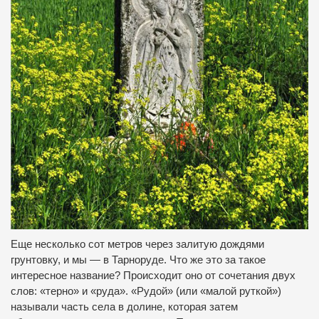
Еще несколько сот метров через залитую дождями
грунтовку, и мы — в Тарноруде.
Что же это за такое
интересное название?
Происходит оно от сочетания двух
слов: «терно» и «руда».
«Рудой» (или «малой руткой»)
называли часть села в долине, которая затем