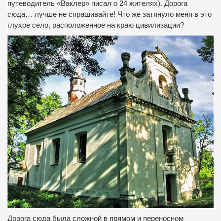
путеводитель «Ваклер» писал о 24 жителях).
Дорога
сюда…
лучше не спрашивайте!
Что же затянуло меня в это
глухое село, расположенное на краю цивилизации?
Дорога сюда была сложной в прямом и переносном