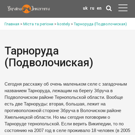
uk
ru
en
Главная
>
Міста та регіони
>
kostely
>
Тарноруда (Подволочиская)
Тарноруда
(Подволочиская)
Сегодня расскажу об очень маленьком селе с загадочным
названием Тарноруда, лежащим на берегу Збруча в
Подволочиском районе Тернопольской области.
Вообще
есть две Тарноруды: вторая, большая, лежит на
противоположной стороне Збруча в Волочиском районе
Хмельницкой области.
Но мы сегодня поговорим о
Тарноруде тернопольской.
Если верить Википедии, то по
состоянию на 2007 год в селе проживало 18 человек (в 2005