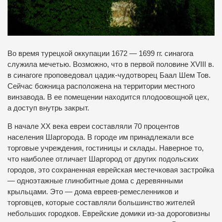
Во время турецкой оккупации 1672 — 1699 гг. синагога
служила мечетью.
Возможно, что в первой половине ХVIII в.
в синагоге проповедовал цадик-чудотворец Баал Шем Тов.
Сейчас божница расположена на территории местного
винзавода.
В ее помещении находится плодоовощной цех,
а доступ внутрь закрыт.
В начале ХХ века евреи составляли 70 процентов
населения Шаргорода.
В городе им принадлежали все
торговые учреждения, гостиницы и склады.
Наверное то,
что наиболее отличает Шаргород от других подольских
городов, это сохраненная еврейская местечковая застройка
— одноэтажные глинобитные дома с деревянными
крыльцами.
Это — дома евреев-ремесленников и
торговцев, которые составляли большинство жителей
небольших городков.
Еврейские домики из-за дороговизны