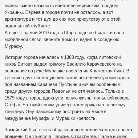
можно смело называть наиболее еврейским городом
Украины.
Евреев в городе почти не осталось, а вот
архитектура и тот дух до сих пор присутствуют в этой
подольской глубинке.
А еще… на май 2010 года в Шаргороде не было сигнала
мобильной связи: звонить домой я ездил в соседнюю
Мурафу.
История города началась в 1383 году, когда литовский
князь Витовт выдал грамоту Василию Карачевского на
основание на реке Мурашке поселения Княжеская Лука.
В
течение двух последующих веков поселение упоминалось
под названием Карачева Пустынь и ничем особенным
среди других городов Подолья не отличалось.
Только в
1579 году в город вдохнули новую жизнь: польский король
Стефан Баторий своим универсалом приказал великому
канцлеру Яну Замойскому построить на мысе в
междуречье Мурафы и Мурашки крепость.
Замойский был очень образованным человеком для своего
времени.
Он учился в Париже, Страсбурге, Падуе и имел