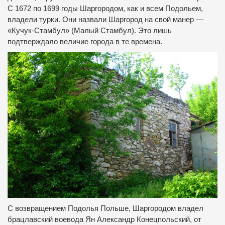
С 1672 по 1699 годы Шаргородом, как и всем Подольем,
владели турки.
Они назвали Шаргород на свой манер —
«Кучук-Стамбул» (Малый Стамбул).
Это лишь
подтверждало величие города в те времена.
С возвращением Подолья Польше, Шаргородом владел
брацлавский воевода Ян Александр Конецпольский, от