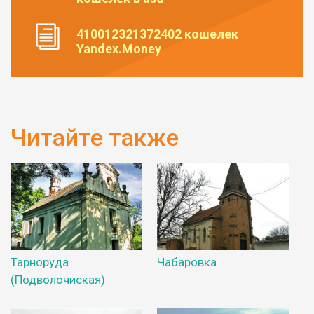
410012321372402 кошелек
Yandex.Money
Читайте также
Тарноруда
Чабаровка
(Подволочиская)