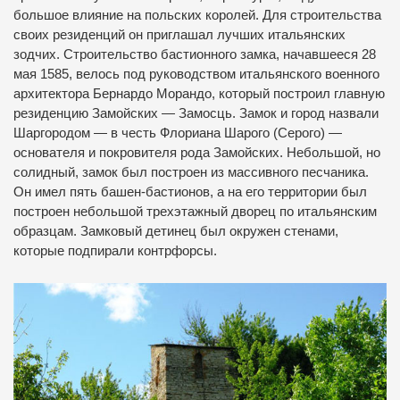
большое влияние на польских королей.
Для строительства
своих резиденций он приглашал лучших итальянских
зодчих.
Строительство бастионного замка, начавшееся 28
мая 1585, велось под руководством итальянского военного
архитектора Бернардо Морандо, который построил главную
резиденцию Замойских — Замосць.
Замок и город назвали
Шаргородом — в честь Флориана Шарого (Серого) —
основателя и покровителя рода Замойских.
Небольшой, но
солидный, замок был построен из массивного песчаника.
Он имел пять башен-бастионов, а на его территории был
построен небольшой трехэтажный дворец по итальянским
образцам.
Замковый детинец был окружен стенами,
которые подпирали контрфорсы.