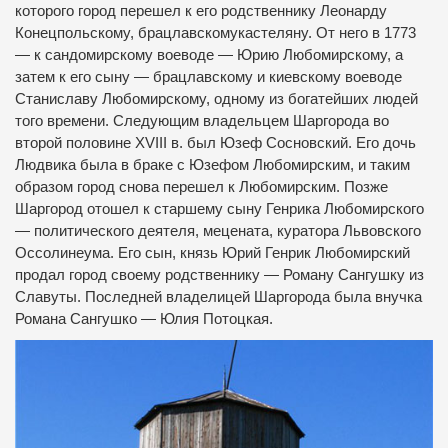
которого город перешел к его родственнику Леонарду
Конецпольскому, брацлавскомукастеляну.
От него в 1773
— к сандомирскому воеводе — Юрию Любомирскому, а
затем к его сыну — брацлавскому и киевскому воеводе
Станиславу Любомирскому, одному из богатейших людей
того времени.
Следующим владельцем Шаргорода во
второй половине XVIII в.
был Юзеф Сосновский.
Его дочь
Людвика была в браке с Юзефом Любомирским, и таким
образом город снова перешел к Любомирским.
Позже
Шаргород отошел к старшему сыну Генрика Любомирского
— политического деятеля, мецената, куратора Львовского
Оссолинеума.
Его сын, князь Юрий Генрик Любомирский
продал город своему родственнику — Роману Сангушку из
Славуты.
Последней владелицей Шаргорода была внучка
Романа Сангушко — Юлия Потоцкая.