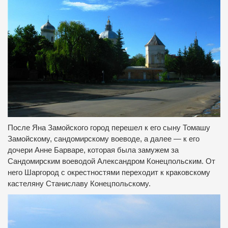
После Яна Замойского город перешел к его сыну Томашу
Замойскому, сандомирскому воеводе, а далее — к его
дочери Анне Барваре, которая была замужем за
Сандомирским воеводой Александром Конецпольским.
От
него Шаргород с окрестностями переходит к краковскому
кастеляну Станиславу Конецпольскому.