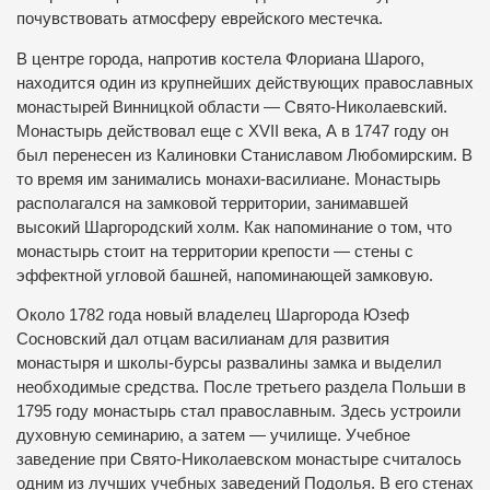
почувствовать атмосферу еврейского местечка.
В центре города, напротив костела Флориана Шарого,
находится один из крупнейших действующих православных
монастырей Винницкой области — Свято-Николаевский.
Монастырь действовал еще с XVII века, А в 1747 году он
был перенесен из Калиновки Станиславом Любомирским.
В
то время им занимались монахи-василиане.
Монастырь
располагался на замковой территории, занимавшей
высокий Шаргородский холм.
Как напоминание о том, что
монастырь стоит на территории крепости — стены с
эффектной угловой башней, напоминающей замковую.
Около 1782 года новый владелец Шаргорода Юзеф
Сосновский дал отцам василианам для развития
монастыря и школы-бурсы развалины замка и выделил
необходимые средства.
После третьего раздела Польши в
1795 году монастырь стал православным.
Здесь устроили
духовную семинарию, а затем — училище.
Учебное
заведение при Свято-Николаевском монастыре считалось
одним из лучших учебных заведений Подолья.
В его стенах