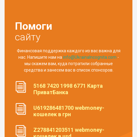
Помоги
сайту
Финансовая поддержка каждого из вас важна для
нас. Напишите нам на
info@UkrainaIncognita.com
-
мы скажем вам, куда потратили собранные
средства и занесем вас в список спонсоров.
5168 7420 1998 6771 Карта
ПриватБанка
U619286481700 webmoney-
кошелек в грн
Z278841203511 webmoney-
кошелек в usd