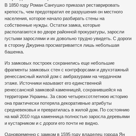
В 1850 году Роман Сангушко приказал реставрировать
крепость, чем предотвратил ее разрушения он местного
населения, которое начало разбирать стены на
собственные нужды.
Остатки замка, которые
располагаются во дворе районной прокуратуры, заросли
густыми зарослями и их довольно трудно увидеть.
С дороги
в сторону Джурина просматривается лишь небольшая
башенка.
Из замковых построек сохранились еще небольшие
фрагменты замковых стен с контрфорсами и двухэтажный
ренессансный жилой дом с амбразурами на чердачном
этаже.
Источники называют его единственной
ренессансной замковой каменницей, сохранившейся на
территории Украины.
За свою четырехсотлетнюю историю
она практически потеряла декоративные атрибуты
средневековья и превратилась в жилой дом.
По состоянию
на май 2010 года каменница полностью заросла деревьями
и кустарником и с дороги его почти не видно.
Одновременно с замком в 1595 году владелец города Ян