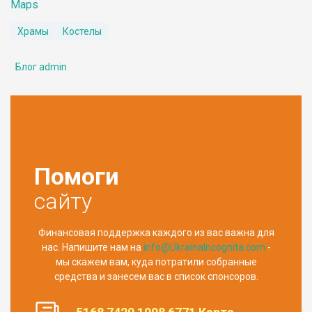
Maps
Храмы
Костелы
Блог admin
Помоги
сайту
Финансовая поддержка каждого из вас важна для
нас. Напишите нам на
info@UkrainaIncognita.com
-
мы скажем вам, куда потратили собранные
средства и занесем вас в список спонсоров.