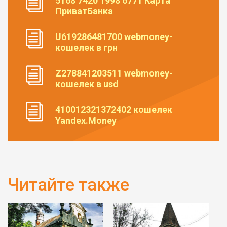
5168 7420 1998 6771 Карта
ПриватБанка
U619286481700 webmoney-
кошелек в грн
Z278841203511 webmoney-
кошелек в usd
410012321372402 кошелек
Yandex.Money
Читайте также