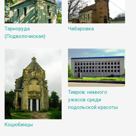
Тарноруда
Чабаровка
(Подволочиская)
Тивров: немного
ужасов среди
подольской красоты
Коцюбинцы