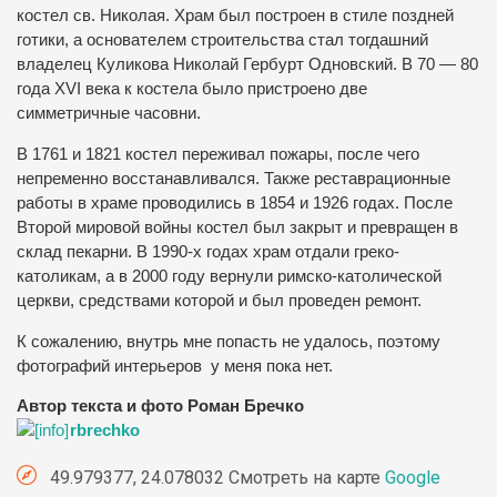
костел св. Николая. Храм был построен в стиле поздней
готики, а основателем строительства стал тогдашний
владелец Куликова Николай Гербурт Одновский. В 70 —
80
года ХVI века к костела было пристроено две
симметричные часовни.
В 1761 и 1821 костел переживал пожары, после чего
непременно восстанавливался.
Также реставрационные
работы в храме проводились в 1854 и 1926 годах.
После
Второй мировой войны костел был закрыт и превращен в
склад пекарни.
В 1990-х годах храм отдали греко-
католикам, а в 2000 году вернули римско-католической
церкви, средствами которой и был проведен ремонт.
К сожалению, внутрь мне попасть не удалось, поэтому
фотографий интерьеров у меня пока нет.
Автор текста и фото Роман Бречко
rbrechko
49.979377, 24.078032 Смотреть на карте
Google