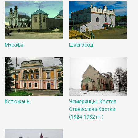
Мурафа
Шаргород
Котюжаны
Чемеринцы. Костел
Станислава Костки
(1924-1932 гг.)