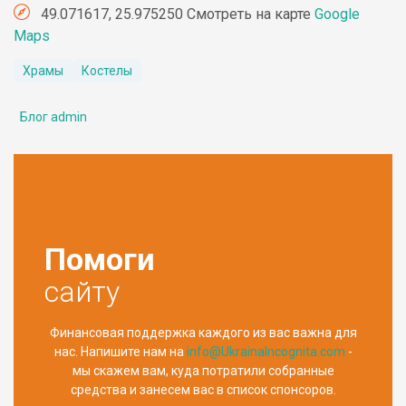
49.071617, 25.975250 Смотреть на карте
Google
Maps
Храмы
Костелы
Блог admin
Помоги
сайту
Финансовая поддержка каждого из вас важна для
нас. Напишите нам на
info@UkrainaIncognita.com
-
мы скажем вам, куда потратили собранные
средства и занесем вас в список спонсоров.