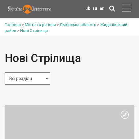
uk
ru
en
Головна
>
Міста та регіони
>
Львівська область
>
Жидачівський
район
>
Нові Стрілища
Нові Стрілища