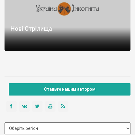
Нові Стрілища
Станьте нашим автором