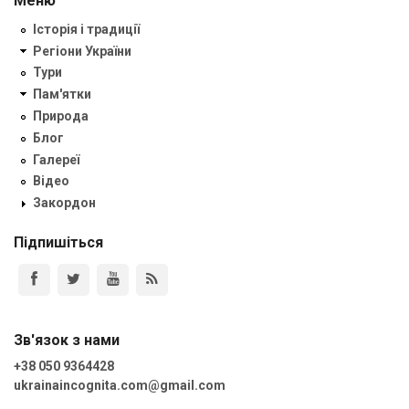
Меню
Історія і традиції
Регіони України
Тури
Пам'ятки
Природа
Блог
Галереї
Відео
Закордон
Підпишіться
Зв'язок з нами
+38 050 9364428
ukrainaincognita.com@gmail.com