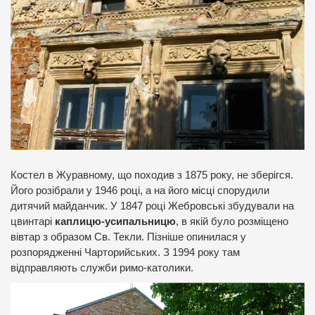
Костел в Журавному, що походив з 1875 року, не зберігся.
Його розібрали у 1946 році, а на його місці спорудили
дитячий майданчик. У 1847 році Жебровські збудували на
цвинтарі
каплицю-усипальницю
, в якій було розміщено
вівтар з образом Св. Текли. Пізніше опинилася у
розпорядженні Чарторийських. З 1994 року там
відправляють служби римо-католики.