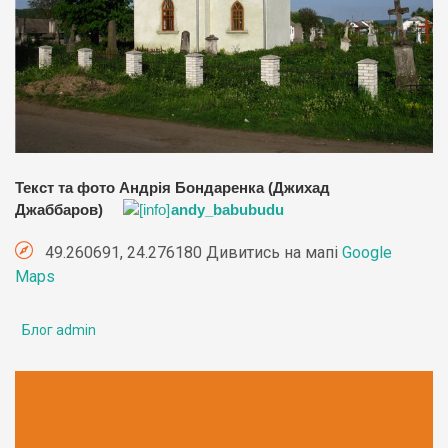
Текст та фото Андрія Бондаренка (Джихад
Джаббаров)
andy_babubudu
49.260691, 24.276180 Дивитись на мапі
Google
Maps
Блог admin