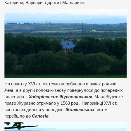
Катерини, Варвари, Дороти і Маргарити.
На початку XVI ст. містечко перебувало в руках родини
Реїв
, а в другій половині знову повернулося до попередніх
власників –
Ходорівських-Журавнінських
. Магдебурзьке
право Журавно отримало у 1563 році. Наприкінці XVI ст.
воно знаходилося у володінні
Жолкевських
, потім
перейшло до
Сапєгів
.