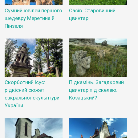
Сумний ювілей першого
Сасів. Старовинний
шедевру Меретина й
цвинтар
Пінзеля
Скорботний Ісус:
Підкамінь. Загадковий
рідкісний сюжет
цвинтар під скелею.
сакральної скульптури
Козацький?
України