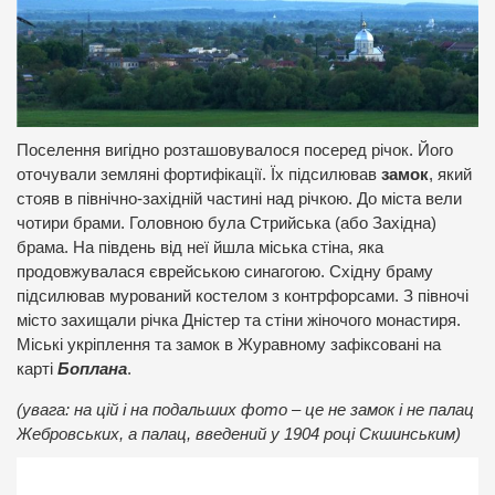
Поселення вигідно розташовувалося посеред річок. Його
оточували земляні фортифікації. Їх підсилював
замок
, який
стояв в північно-західній частині над річкою. До міста вели
чотири брами. Головною була Стрийська (або Західна)
брама. На південь від неї йшла міська стіна, яка
продовжувалася єврейською синагогою. Східну браму
підсилював мурований костелом з контрфорсами. З півночі
місто захищали річка Дністер та стіни жіночого монастиря.
Міські укріплення та замок в Журавному зафіксовані на
карті
Боплана
.
(увага: на цій і на подальших фото – це не замок і не палац
Жебровських, а палац, введений у 1904 році Скшинським)