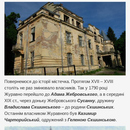
Повернемося до історії містечка. Протягом XVII – XVIII
століть не раз змінювало власників. Так у 1790 році
Журавно перейшло до
Адама Жебровського
, а в середині
ХІХ ст., через доньку Жебровського
Сусанну
, дружину
Владислава Скшинського
– до родини
Скшинських
.
Останнім власником Журавного був
Казимир
Чарторийський
, одружений з
Геленою Скшинською
.