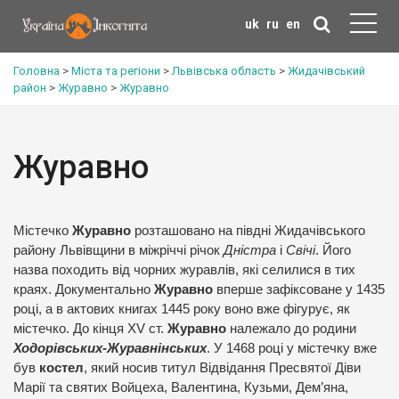
uk
ru
en
Головна
>
Міста та регіони
>
Львівська область
>
Жидачівський
район
>
Журавно
>
Журавно
Журавно
Містечко
Журавно
розташовано на півдні Жидачівського
району Львівщини в міжріччі річок
Дністра
і
Свічі
. Його
назва походить від чорних журавлів, які селилися в тих
краях. Документально
Журавно
вперше зафіксоване у 1435
році, а в актових книгах 1445 року воно вже фігурує, як
містечко. До кінця XV ст.
Журавно
належало до родини
Ходорівських-Журавнінських
. У 1468 році у містечку вже
був
костел
, який носив титул Відвідання Пресвятої Діви
Марії та святих Войцеха, Валентина, Кузьми, Дем’яна,