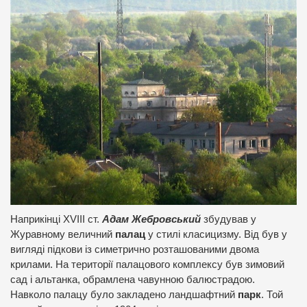
Наприкінці XVIII ст.
Адам Жебровський
збудував у
Журавному величний
палац
у стилі класицизму. Від був у
вигляді підкови із симетрично розташованими двома
крилами. На території палацового комплексу був зимовий
сад і альтанка, обрамлена чавунною балюстрадою.
Навколо палацу було закладено ландшафтний
парк
. Той