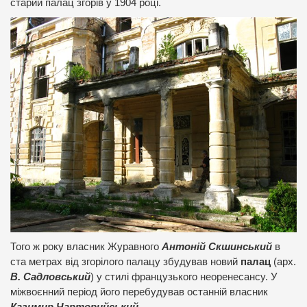
старий палац згорів у 1904 році.
Того ж року власник Журавного
Антоній Скшинський
в
ста метрах від згорілого палацу збудував новий
палац
(арх.
В. Садловський
) у стилі французького неоренесансу. У
міжвоєнний період його перебудував останній власник
Казимир Чарторийський
.