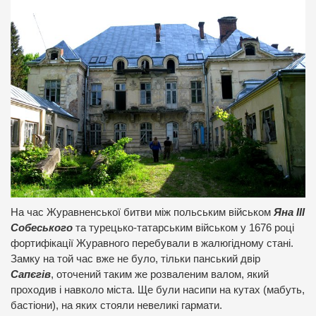
На час Журавненської битви між польським військом
Яна ІІІ
Собеського
та турецько-татарським військом у 1676 році
фортифікації Журавного перебували в жалюгідному стані.
Замку на той час вже не було, тільки панський двір
Сапєгів
, оточений таким же розваленим валом, який
проходив і навколо міста. Ще були насипи на кутах (мабуть,
бастіони), на яких стояли невеликі гармати.