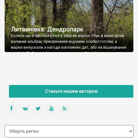
Литвинівка. Дендропарк
Колись ще в шкільні роки я збирав марки. І був в мене цілий
великий альбом, присвячений відомим особистостям, а
марки випускали з нагоди ювілейних дат, або на вшанування
пам’яті. Добре пам’ятаю, що серед них була й марка з
Вавиловим Миколою Івановичем. Як це було
розповсюджено в радянські часи, людина, що мала в
родичах “буржуїв”, але […]
Станьте нашим автором