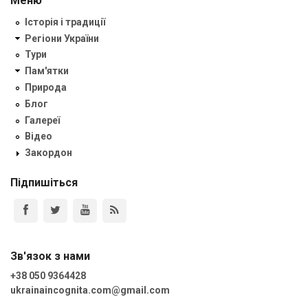
Меню
Історія і традиції
Регіони України
Тури
Пам'ятки
Природа
Блог
Галереї
Відео
Закордон
Підпишіться
Зв'язок з нами
+38 050 9364428
ukrainaincognita.com@gmail.com