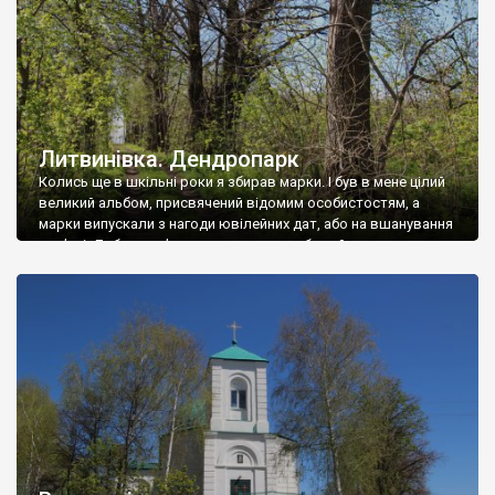
Литвинівка. Дендропарк
Колись ще в шкільні роки я збирав марки. І був в мене цілий
великий альбом, присвячений відомим особистостям, а
марки випускали з нагоди ювілейних дат, або на вшанування
пам’яті. Добре пам’ятаю, що серед них була й марка з
Вавиловим Миколою Івановичем. Як це було
розповсюджено в радянські часи, людина, що мала в
родичах “буржуїв”, але […]