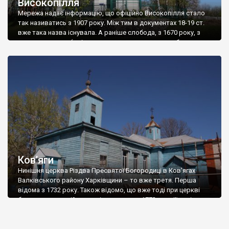
Високопілля
Мережа надає інформацію, що офіційно Високопілля стало
так називатись з 1907 року. Між тим в документах 18-19 ст.
вже така назва існувала. А раніше слобода, з 1670 року, з
часу заснування (за іншими даними перша церква була вже
1644 року, тобто напевне слобода заснована й раніше), мала
назву Хмельове, по імені першого поселенця козака Тихона
[…]
Ков’яги
Нинішня церква Різдва Пресвятої Богородиці в Ков’ягах
Валківського району Харківщини – то вже третя. Перша
відома з 1732 року. Також відомо, що вже тоді при церкві
була школа, в якій грамоті вчив дячок. 1773 року її замінили
на нову, будували на кошти прихожан. Гумілевський писав, що
навколо церкви був великий фруктовий сад, утім як і […]