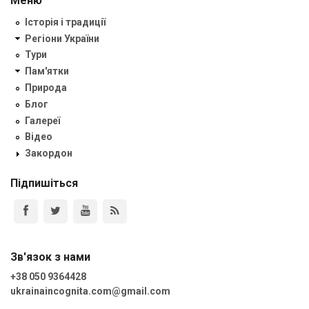
Меню
Історія і традиції
Регіони України
Тури
Пам'ятки
Природа
Блог
Галереї
Відео
Закордон
Підпишіться
Зв'язок з нами
+38 050 9364428
ukrainaincognita.com@gmail.com