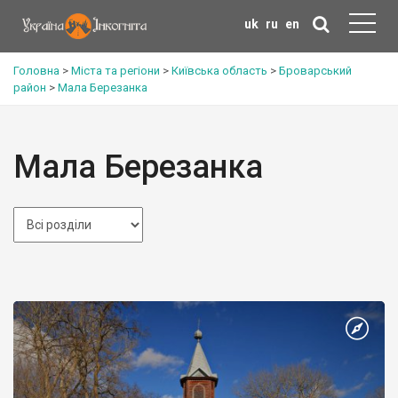
uk
ru
en
Головна
>
Міста та регіони
>
Київська область
>
Броварський
район
>
Мала Березанка
Мала Березанка