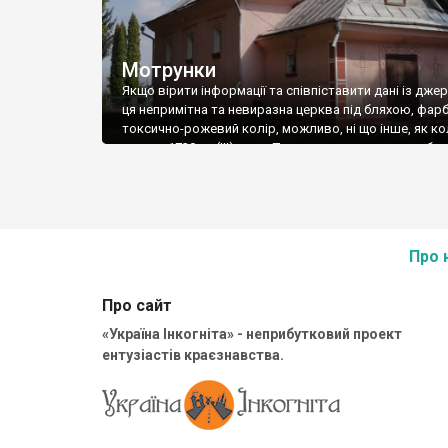
Мотрунки
Якщо вірити інформації та співпіставити дані із джер
ця непримітна та невиразна церква під бляхою, фар
токсично-рожевий колір, можливо, ні що інше, як к
костел 1730-го (!!!) року. Про костел згадується у ба
джерелах, не буду перераховувати. А ось у
О.Цинкаловського в праці «Стара Волинь і Волинськ
Полісся (від найдавніших часів до 1914 […]
Про 
Про сайт
«Україна Інкогніта» - неприбутковий проект
ентузіастів краєзнавства.