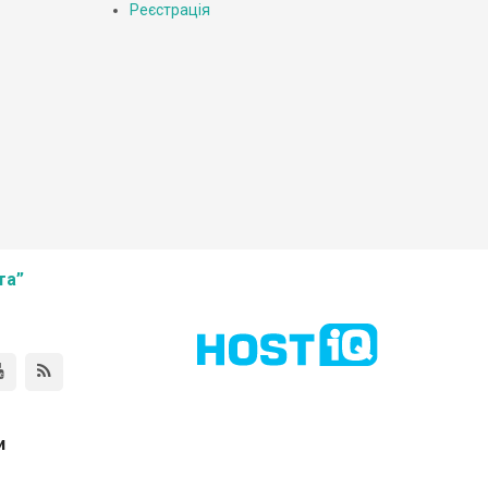
Реєстрація
та”
и