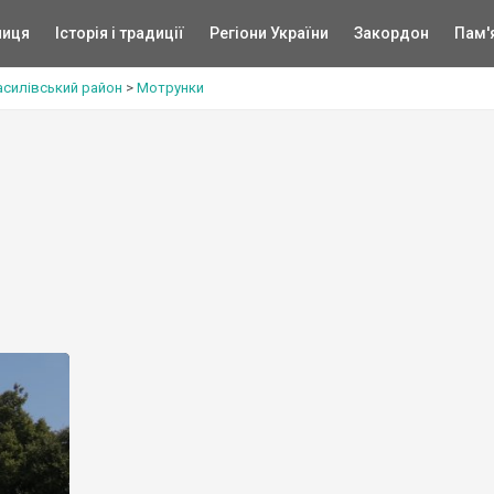
ниця
Історія і традиції
Регіони України
Закордон
Пам'
асилівський район
>
Мотрунки