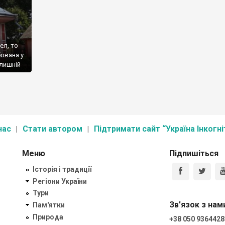
ел, то
бована у
олишній
гатьох
е
нас
Стати автором
Підтримати сайт “Україна Інкогні
Меню
Підпишіться
Історія і традиції
Регіони України
Тури
Зв'язок з нам
Пам'ятки
Природа
+38 050 9364428