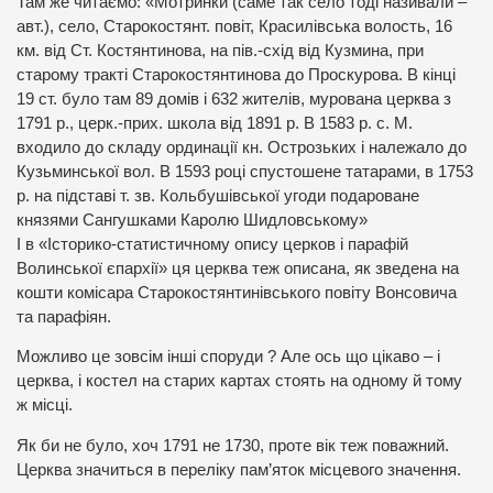
Там же читаємо: «Мотринки (саме так село тоді називали –
авт.), село, Старокостянт. повіт, Красилівська волость, 16
км. від Ст. Костянтинова, на пів.-схід від Кузмина, при
старому тракті Старокостянтинова до Проскурова. В кінці
19 ст. було там 89 домів і 632 жителів, мурована церква з
1791 р., церк.-прих. школа від 1891 р. В 1583 р. с. М.
входило до складу ординації кн. Острозьких і належало до
Кузьминської вол. В 1593 році спустошене татарами, в 1753
р. на підставі т. зв. Кольбушівської угоди подароване
князями Сангушками Каролю Шидловському»
І в «Історико-статистичному опису церков і парафій
Волинської єпархії» ця церква теж описана, як зведена на
кошти комісара Старокостянтинівського повіту Вонсовича
та парафіян.
Можливо це зовсім інші споруди ? Але ось що цікаво – і
церква, і костел на старих картах стоять на одному й тому
ж місці.
Як би не було, хоч 1791 не 1730, проте вік теж поважний.
Церква значиться в переліку пам’яток місцевого значення.