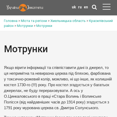
uk
ru
en
Головна
>
Міста та регіони
>
Хмельницька область
>
Красилівський
район
>
Мотрунки
>
Мотрунки
Мотрунки
Якщо вірити інформації та співпіставити дані із джерел, то
ця непримітна та невиразна церква під бляхою, фарбована
у токсично-рожевий колір, можливо, ні що інше, як колишній
костел 1730-го (!!!) року. Про костел згадується у багатьох
джерелах, не буду перераховувати. А ось у
О.Цинкаловського в праці «Стара Волинь і Волинське
Полісся (від найдавніших часів до 1914 року) згадується з
1791 року мурована церква св. Дмитра Солунського.