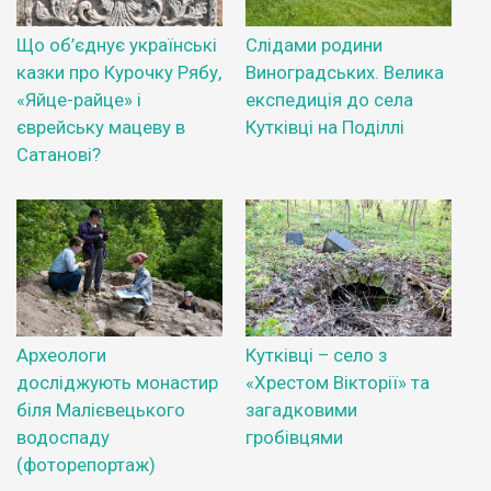
Що об’єднує українські
Слідами родини
казки про Курочку Рябу,
Виноградських. Велика
«Яйце-райце» і
експедиція до села
єврейську мацеву в
Кутківці на Поділлі
Сатанові?
Археологи
Кутківці – село з
досліджують монастир
«Хрестом Вікторії» та
біля Малієвецького
загадковими
водоспаду
гробівцями
(фоторепортаж)