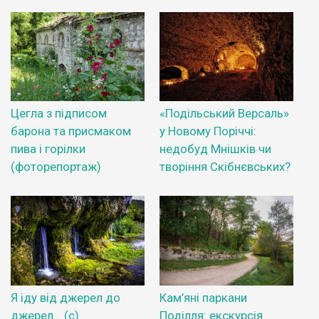
Цегла з підписом
«Подільський Версаль»
барона та присмаком
у Новому Поріччі:
пива і горілки
недобуд Мнішків чи
(фоторепортаж)
творіння Скібнєвських?
Я іду від джерел до
Кам’яні паркани
джерел… (с)
Поділля: екскурсія