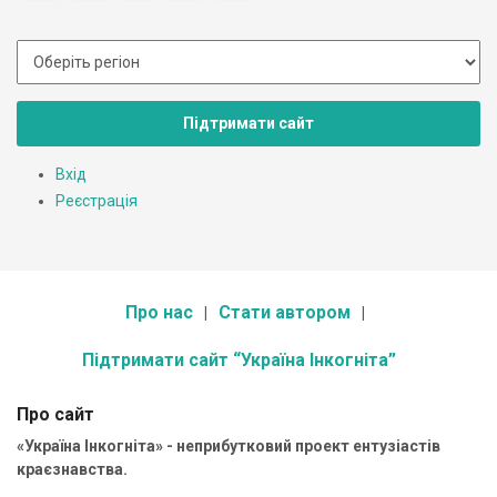
Підтримати сайт
Вхід
Реєстрація
Про нас
Стати автором
Підтримати сайт “Україна Інкогніта”
Про сайт
«Україна Інкогніта» - неприбутковий проект ентузіастів
краєзнавства.