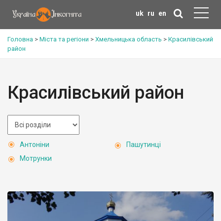
uk
ru
en
Головна
>
Міста та регіони
>
Хмельницька область
>
Красилівський
район
Красилівський район
Антоніни
Пашутинці
Мотрунки