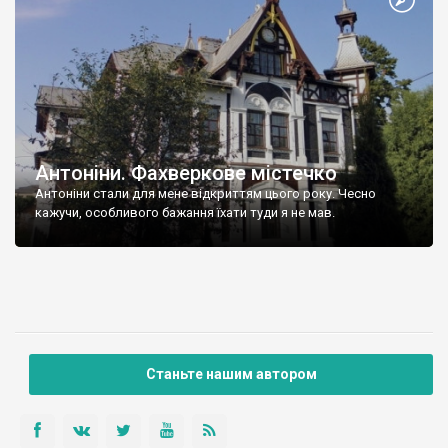
Антоніни. Фахверкове містечко
Антоніни стали для мене відкриттям цього року. Чесно
кажучи, особливого бажання їхати туди я не мав.
Станьте нашим автором