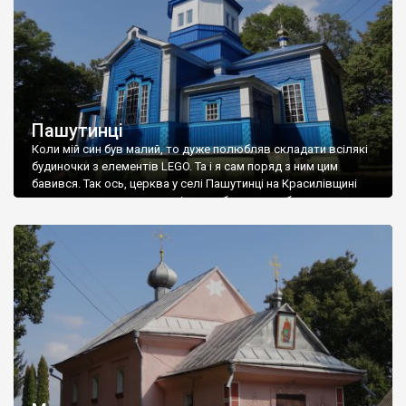
Пашутинці
Коли мій син був малий, то дуже полюбляв складати всілякі
будиночки з елементів LEGO. Та і я сам поряд з ним цим
бавився. Так ось, церква у селі Пашутинці на Красилівщині
виглядає саме так – «красіво», виблискуючи бляхою,
металопрофілем та пластиком, з ідеальними кутами, але
важко сказати про цю церкву, як таку, що має душу. […]