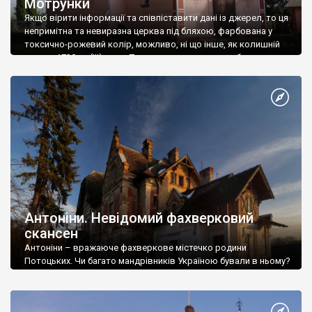
Мотрунки
Якщо вірити інформації та співпіставити дані із джерел, то ця
непримітна та невиразна церква під бляхою, фарбована у
токсично-рожевий колір, можливо, ні що інше, як колишній
костел 1730-го (!!!) року. Про костел згадується у багатьох
джерелах, не буду перераховувати. А ось у О.Цинкаловського
в праці «Стара Волинь і Волинське Полісся (від найдавніших
часів до 1914 […]
Антоніни. Невідомий фахверковий
скансен
Антоніни – вражаюче фахверкове містечко родини
Потоцьких. Чи багато мандрівників Україною бували в ньому?
Чи багато туристів із подивом розглядали цей сканчен? Дуже
і дуже мало. Одиниці.