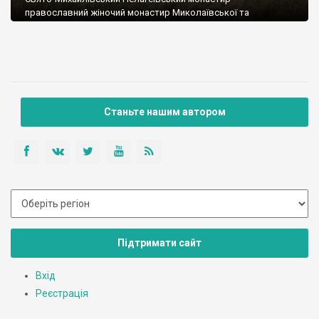
православний жіночий монастир Миколаївської та
Вознесенської єпархії Української Православної церкви
(Московського Патріархату), розташований в с.Пелагеївка
Новобузького району Миколаївської області України.
Настоятельниця – ігуменія Серафима (Шкара). До монастиря
входять: Свято-Михайлівський храм. В храмі три престола:
Святого Архистратига Михайла, Преподобної Пелагії та
Мученика Андрія Стратилата. Рукотворне диво на березі
Станьте нашим автором
річки Інгул. Трьохпристольний храм […]
Підтримати сайт
Вхід
Реєстрація