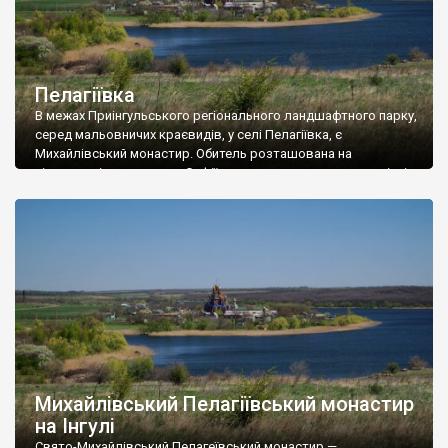
Пелагіївка
В межах Приінгульського регіонального ландшафтного парку,
серед мальовничих краєвидів, у селі Пелагіївка, є
Михайлівський монастир. Обитель розташована на
півострові, утвореному Софіївським водосховищем на річці
Інгул. 1897 — колезький радник Михайло Дурилін і корнет,
інженер-технолог Андрій Дурилін, сини купця Ісідора
Дуриліна, слідуючи духовному заповіту батька, вирішили
побудувати храм в пам’ять про свою матір Пелагею, що рано
[…]
Михайлівський Пелагіївський монастир
на Інгулі
Свято-Михайлівський Пелагеївський монастир —