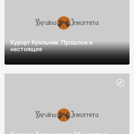
Курорт Куяльник. Прошлое и
настоящее
Курорт Куяльник — один из старейших грязевых курортов
страны, расположенный под Одессой у подножья Жеваховой
горы на берегу Куяльницкого лимана.
Особенностью одесских лиманов является то, что на дне
залегали слои иловой грязи. Она содержит множество
различных минеральных частиц и органических веществ.