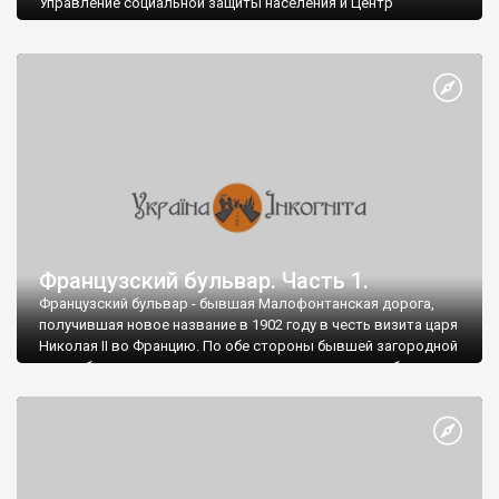
Управление социальной защиты населения и Центр
милосердия.
Ранее это было здание клиники Чарльза Дю-Буше.
Что известно о Чарльзе Дю-Буше?
Французский бульвар. Часть 1.
Французский бульвар - бывшая Малофонтанская дорога,
получившая новое название в 1902 году в честь визита царя
Николая II во Францию. По обе стороны бывшей загородной
улицы были раскинуты многочисленные дачи и особняки.
Посмотрим на наиболее интересные здания, сохранившиеся
до нашего времени.