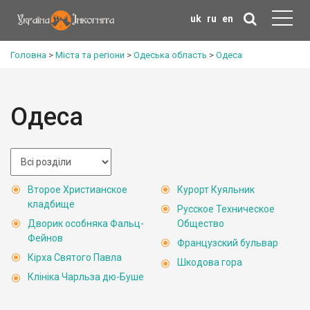
uk
ru
en
Головна
>
Міста та регіони
>
Одеська область
>
Одеса
Одеса
Второе Христианское
Курорт Куяльник
кладбище
Русское Техническое
Дворик особняка Фальц-
Общество
Фейнов
Французский бульвар
Кірха Святого Павла
Шкодова гора
Клініка Чарльза дю-Буше