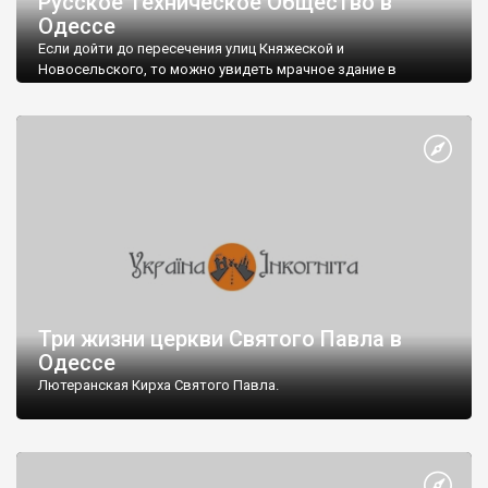
Русское Техническое Общество в
Одессе
Если дойти до пересечения улиц Княжеской и
Новосельского, то можно увидеть мрачное здание в
довольно неприглядном состоянии. Это бывшее здание
Императорского Русского Технического Общества.
Немного истории.
Русское Техническое Общество было основано в 1866 г. по
инициативе ученых и инженеров Санкт-Петербурга,
поддержанной государственными деятелями и
промышленниками.
Целью общества было:
Три жизни церкви Святого Павла в
Одессе
Лютеранская Кирха Святого Павла.