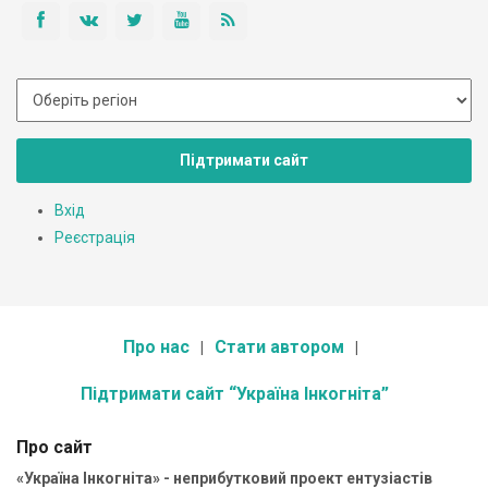
Підтримати сайт
Вхід
Реєстрація
Про нас
Стати автором
Підтримати сайт “Україна Інкогніта”
Про сайт
«Україна Інкогніта» - неприбутковий проект ентузіастів