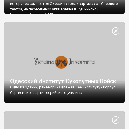
историческом центре Одессы в трех кварталах от Оперного
театра, на пересечении улиц Бунина и Пушкинской.
Концертный зал на 1 050 мест по красоте и акустическим
качествам является одним из лучших в Европе.
Филармония размещается в одном из красивейших зданий -
это бывшая Новая купеческая биржа.
Одесский Институт Сухопутных Войск
Одно из зданий, ранее принадлежавшее институту - корпус
Сергиевского артиллерийского училища.