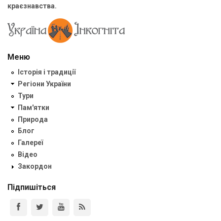
краєзнавства.
Меню
Історія і традиції
Регіони України
Тури
Пам'ятки
Природа
Блог
Галереї
Відео
Закордон
Підпишіться