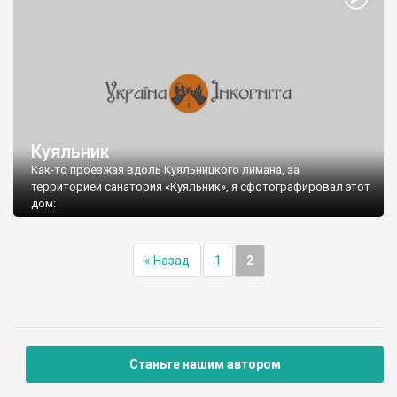
Куяльник
Как-то проезжая вдоль Куяльницкого лимана, за
территорией санатория «Куяльник», я сфотографировал этот
дом:
« Назад
1
2
И вот спустя некоторое время я смог идентифицировать это
здание.
Просматривая в галерее brassl старые фотографии Одессы,
на одной из них я увидел знакомый дом - Дача «Аркадия»:
Станьте нашим автором