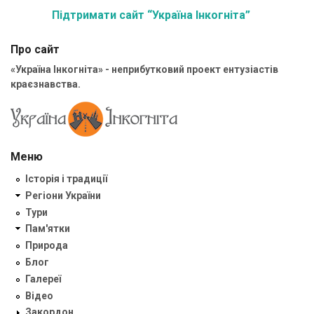
Підтримати сайт “Україна Інкогніта”
Про сайт
«Україна Інкогніта» - неприбутковий проект ентузіастів
краєзнавства.
Меню
Історія і традиції
Регіони України
Тури
Пам'ятки
Природа
Блог
Галереї
Відео
Закордон