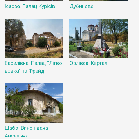
Ісаєве. Палац Курісів
Дубинове
Василівка. Палац “Лігво
Орлівка. Картал
вовка” та Фрейд
Шабо. Вино і дача
Ансельма