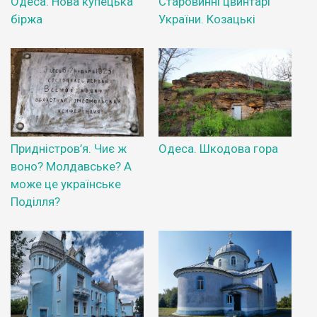
Одеса. Нова купецька
Старовинні цвинтарі
біржа
України. Козацькі
Придністров’я. Чиє ж
Одеса. Шкодова гора
воно? Молдавське? А
може це українське
Поділля?