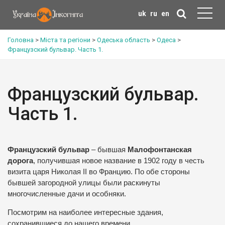
uk
ru
en
Головна
>
Міста та регіони
>
Одеська область
>
Одеса
>
Французский бульвар. Часть 1.
Французский бульвар.
Часть 1.
Французский бульвар
– бывшая
Малофонтанская
дорога
, получившая новое название в 1902 году в честь
визита царя Николая II во Францию. По обе стороны
бывшей загородной улицы были раскинуты
многочисленные дачи и особняки.
Посмотрим на наиболее интересные здания,
сохранившиеся до нашего времени.