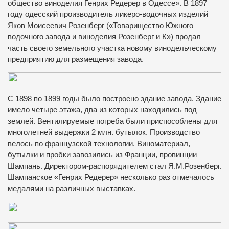
общество виноделия Генрих Редерер в Одессе». В 1897
году одесский производитель ликеро-водочных изделий
Яков Моисеевич Розенберг («Товарищество Южного
водочного завода и виноделия Розенберг и К») продал
часть своего земельного участка новому винодельческому
предприятию для размещения завода.
С 1898 по 1899 годы было построено здание завода. Здание
имело четыре этажа, два из которых находились под
землей. Вентилируемые погреба были приспособлены для
многолетней выдержки 2 млн. бутылок. Производство
велось по французской технологии. Виноматериал,
бутылки и пробки завозились из Франции, провинции
Шампань. Директором-распорядителем стал Я.М.Розенберг.
Шампанское «Генрих Редерер» несколько раз отмечалось
медалями на различных выставках.