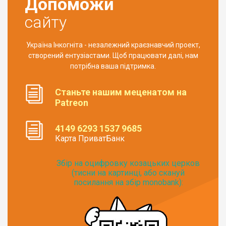
Допоможи
сайту
Україна Інкогніта - незалежний краєзнавчий проект,
створений ентузіастами. Щоб працювати далі, нам
потрібна ваша підтримка.
Станьте нашим меценатом на
Patreon
4149 6293 1537 9685
Карта ПриватБанк
Збір на оцифровку козацьких церков
(тисни на картинці, або скануй
посилання на збір monobank):