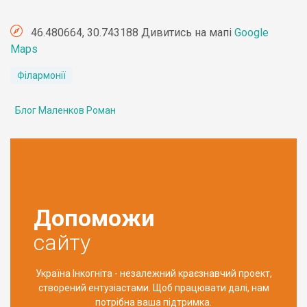
46.480664, 30.743188 Дивитись на мапі
Google
Maps
Філармонії
Блог Маленков Роман
Допоможи
сайту
Україна Інкогніта - незалежний краєзнавчий проект,
створений ентузіастами. Щоб працювати далі, нам
потрібна ваша підтримка.