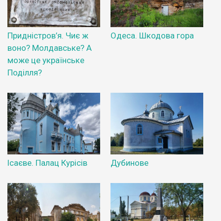
Придністров’я. Чиє ж
Одеса. Шкодова гора
воно? Молдавське? А
може це українське
Поділля?
Ісаєве. Палац Курісів
Дубинове