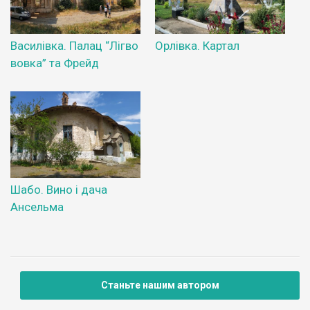
Василівка. Палац “Лігво
Орлівка. Картал
вовка” та Фрейд
Шабо. Вино і дача
Ансельма
Станьте нашим автором