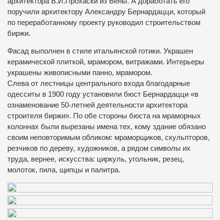
архитектора В.И.Прохаски из Вены. А доработать его
поручили архитектору Александру Бернардацци, который
по переработанному проекту руководил строительством
биржи.
Фасад выполнен в стиле итальянской готики. Украшен
керамической плиткой, мрамором, витражами. Интерьеры
украшены живописными панно, мрамором.
Слева от лестницы центрального входа благодарные
одесситы в 1900 году установили бюст Бернардацци «в
ознаменование 50-летней деятельности архитектора
строителя биржи». По обе стороны бюста на мраморных
колоннах были вырезаны имена тех, кому здание обязано
своим неповторимым обликом: мраморщиков, скульпторов,
резчиков по дереву, художников, а рядом символы их
труда, вернее, искусства: циркуль, угольник, резец,
молоток, пила, щипцы и палитра.