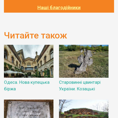
Наші благодійники
Читайте також
Одеса. Нова купецька
Старовинні цвинтарі
біржа
України. Козацькі