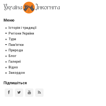
Меню
Історія і традиції
Регіони України
Тури
Пам'ятки
Природа
Блог
Галереї
Відео
Закордон
Підпишіться