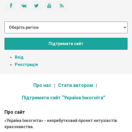
Підтримати сайт
Вхід
Реєстрація
Про нас
Стати автором
Підтримати сайт “Україна Інкогніта”
Про сайт
«Україна Інкогніта» - неприбутковий проект ентузіастів
краєзнавства.