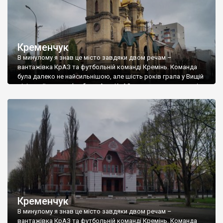
Кременчук
В минулому я знав це місто завдяки двом речам –
вантажівка КрАЗ та футбольній команді Кремінь. Команда
була далеко не найсильнішою, але шість років грала у Вищій
лізі українського футболу. А от КрАЗ – крутяк, в дитинстві я
захоплювався цим велетнем, військовим, із великими
колесами. А більше нічого про Кременчук не знав. Пізніше я
дізнався, […]
Кременчук
В минулому я знав це місто завдяки двом речам –
вантажівка КрАЗ та футбольній команді Кремінь. Команда