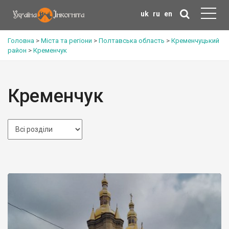
uk
ru
en
Головна
>
Міста та регіони
>
Полтавська область
>
Кременчуцький
район
>
Кременчук
Кременчук