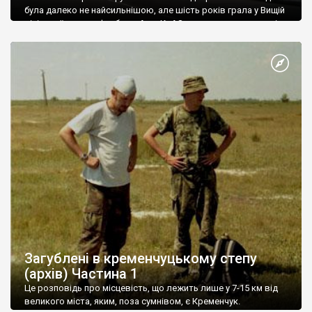
була далеко не найсильнішою, але шість років грала у Вищій
лізі українського футболу. А от КрАЗ – крутяк, в дитинстві я
захоплювався цим велетнем, військовим, із великими
колесами. А більше нічого про Кременчук не знав. Пізніше я
дізнався, […]
Загублені в кременчуцькому степу
(архів) Частина 1
Це розповідь про місцевість, що лежить лише у 7-15 км від
великого міста, яким, поза сумнівом, є Кременчук.