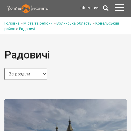
uk
ru
en
Головна
>
Міста та регіони
>
Волинська область
>
Ковельський
район
>
Радовичі
Радовичі