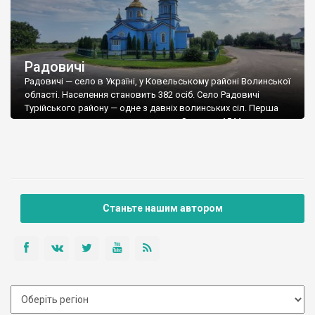
Радовичі
Радовичі — село в Україні, у Ковельському районі Волинської
області. Населення становить 382 осіб. Село Радовичі
Турійського району — одне з давніх волинських сіл. Перша
писемна згадка про село датується 8 червня 1544 року в
договорі Анастасії Радовицької з князем Федором
Андрійовичем Сангушком про розмежування її помістя
Радович від помістя кн. Федора — Турійська, Бобол […]
Станьте нашим автором