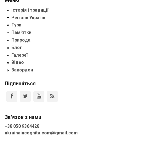
Меню
Історія і традиції
Регіони України
Тури
Пам'ятки
Природа
Блог
Галереї
Відео
Закордон
Підпишіться
Зв'язок з нами
+38 050 9364428
ukrainaincognita.com@gmail.com