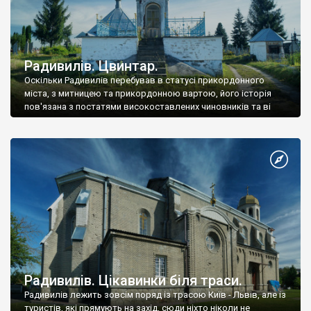
Радивилів. Цвинтар.
Оскільки Радивилів перебував в статусі прикордонного
міста, з митницею та прикордонною вартою, його історія
пов'язана з постатями високоставлених чиновників та ві
Радивилів. Цікавинки біля траси.
Радивилів лежить зовсім поряд із трасою Київ - Львів, але із
туристів, які прямують на захід, сюди ніхто ніколи не