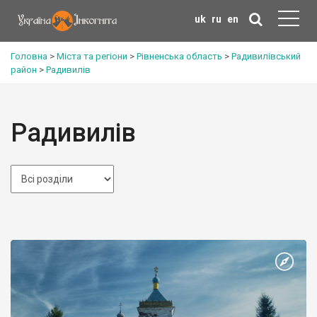
uk
ru
en
Головна
>
Міста та регіони
>
Рівненська область
>
Радивилівський
район
>
Радивилів
Радивилів