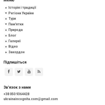
Меню
Історія і традиції
Регіони України
Тури
Пам'ятки
Природа
Блог
Галереї
Відео
Закордон
Підпишіться
Зв'язок з нами
+38 050 9364428
ukrainaincognita.com@gmail.com