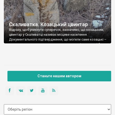
Скаливатка. Козацький цвинтар
Відразу, щоб уникнути суперечок, зазначимо, що козацьким,
цвинтар у Скаливатці називає місцеве населення.
Документального підтвердження, що могили саме козацькі –
немає, хоча ми можемо припустити, що перші поселенці були
саме козаками. Справа в тому, що в містечку Кальниболото
(нинішній Катеринопіль) значну частину населення у 18
столітті становили козаки. Вони мали на Січі власний курінь,
тому […]
Станьте нашим автором