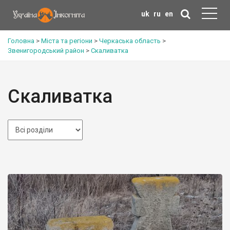
uk
ru
en
Головна
>
Міста та регіони
>
Черкаська область
>
Звенигородський район
>
Скаливатка
Скаливатка