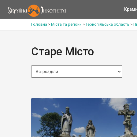
Крам
Головна
>
Міста та регіони
>
Тернопільська область
>
П
Старе Місто