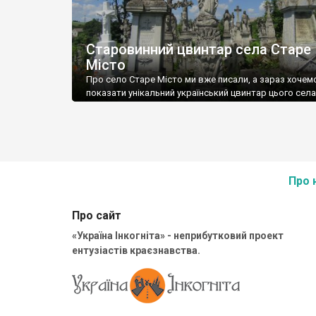
Старовинний цвинтар села Старе
Місто
Про село Старе Місто ми вже писали, а зараз хочем
показати унікальний український цвинтар цього села
Старовинний цвинтар села Старе Місто на Тернопіль
Унікальна пам’ятка української історії та мистецтва
(лапідарного та сакрального). Для держави офіційно
пам’ятка. Цей унікальний цвинтар створений перев
руками членів родини Папіжів, скульпторів-самоуків.
руками зводився кам’яний некрополь Старого Міста 
Про 
Про сайт
«Україна Інкогніта» - неприбутковий проект
ентузіастів краєзнавства.