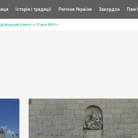
ниця
Історія і традиції
Регіони України
Закордон
Пам'
ідгаєцький район
>
Старе Місто