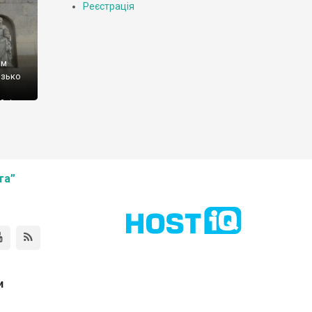
Реєстрація
ом
изько
йці
ено
ерезі
та”
и