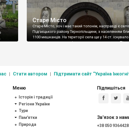
Старе Місто
Старе Місто, хоч і має такий топонім, насправді є сел
Підгаєцького району Тернопільщини, з населенням бл
о
1100 мешканців. На території села ще у 14 ст. існувало
.
поселення з церквою і костелом, що мало назву Підга
щині.
(вперше назва згадується 1397 року). Його було знищ
татарами, і в середині 14 ст. на сусідній дільниці, на б
 це не
річки […]
ажно
 Їхніми
[…]
нас
Стати автором
Підтримати сайт “Україна Інкогні
Меню
Підпишіться
Історія і традиції
Регіони України
Тури
Зв'язок з нам
Пам'ятки
Природа
+38 050 9364428