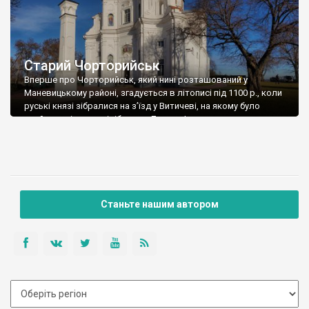
Старий Чорторийськ
Вперше про Чорторийськ, який нині розташований у
Маневицькому районі, згадується в літописі під 1100 р., коли
руські князі зібралися на з’їзд у Витичеві, на якому було
прийняте рішення відібрати у Давида Ігоровича стольне
місто Володимир, а як компенсація йому дістався в уділ
Чорторийськ. З цього невеликого, але суттєвого літописного
повідомлення, можна зробити висновок, що Чорторийськ […]
Станьте нашим автором