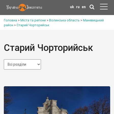
uk
ru
en
Головна
>
Міста та регіони
>
Волинська область
>
Маневицький
район
>
Старий Чорторийськ
Старий Чорторийськ