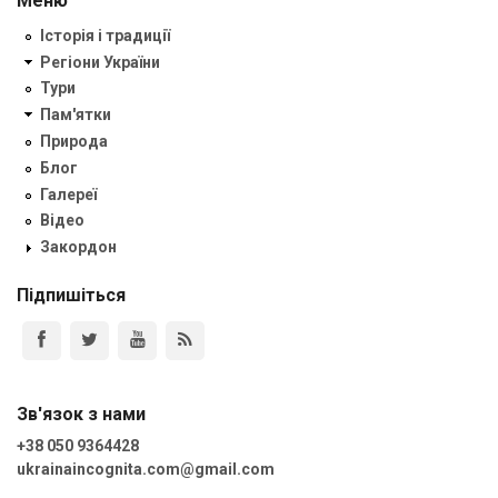
Меню
Історія і традиції
Регіони України
Тури
Пам'ятки
Природа
Блог
Галереї
Відео
Закордон
Підпишіться
Зв'язок з нами
+38 050 9364428
ukrainaincognita.com@gmail.com