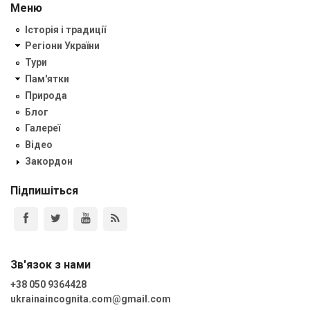
Меню
Історія і традиції
Регіони України
Тури
Пам'ятки
Природа
Блог
Галереї
Відео
Закордон
Підпишіться
Зв'язок з нами
+38 050 9364428
ukrainaincognita.com@gmail.com