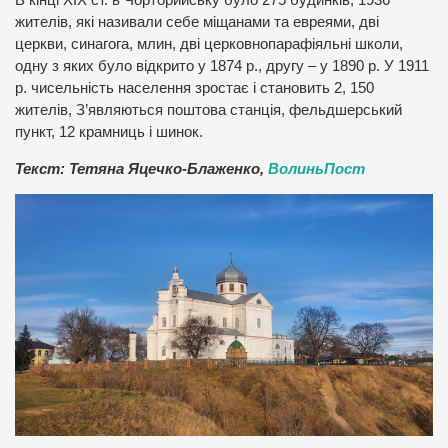
жителів, які називали себе міщанами та евреями, дві
церкви, синагога, млин, дві церковнопарафіяльні школи,
одну з яких було відкрито у 1874 р., другу – у 1890 р. У 1911
р. чисельність населення зростає і становить 2, 150
жителів, З’являються поштова станція, фельдшерський
пункт, 12 крамниць і шинок.
Текст: Тетяна Яцечко-Блаженко,
ВолиньПост