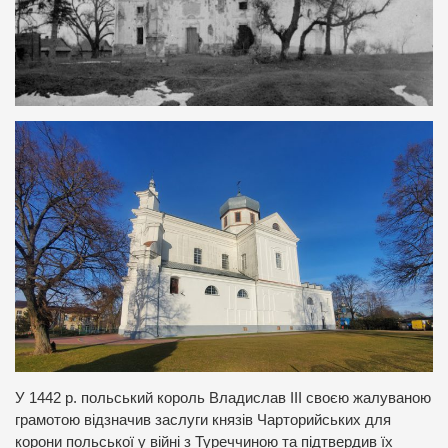
У 1442 р. польський король Владислав ІІІ своєю жалуваною
грамотою відзначив заслуги князів Чарторийських для
корони польської у війні з Туреччиною та підтвердив їх