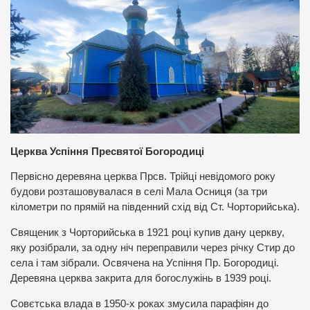
Церква Успіння Пресвятої Богородиці
Первісно деревяна церква Прсв. Трійці невідомого року
будови розташовувалася в селі Мала Осниця (за три
кілометри по прямій на південний схід від Ст. Чорторийська).
Священик з Чорторийська в 1921 році купив дану церкву,
яку розібрали, за одну ніч переправили через річку Стир до
села і там зібрали. Освячена на Успіння Пр. Богородиці.
Деревяна церква закрита для богослужінь в 1939 році.
Совєтська влада в 1950-х роках змусила парафіян до