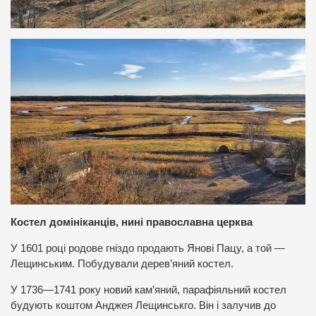
Костел домініканців, нині православна церква
У 1601 році родове гніздо продають Янові Пацу, а той —
Лещинським. Побудували дерев’яний костел.
У 1736—1741 року новий кам’яний, парафіяльний костел
будують коштом Анджея Лещинськго. Він і залучив до