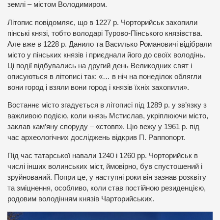
землі – містом Володимиром.
Літопис повідомляє, що в 1227 р. Чорторийськ захопили
пінські князі, тобто володарі Турово-Пінського князівства.
Але вже в 1228 р. Данило та Василько Романовичі відібрали
місто у пінських князів і приєднали його до своїх володінь.
Ці події відбувались на другий день Великодних свят і
описуються в літописі так: «… в ніч на понеділок облягли
вони город і взяли вони город і князів їхніх захопили».
Востаннє місто згадується в літописі під 1289 р. у зв’язку з
важливою подією, коли князь Мстислав, укріплюючи місто,
заклав кам’яну споруду – «стовп». Цю вежу у 1961 р. під
час археологічних досліджень відкрив П. Раппопорт.
Під час татарської навали 1240 і 1260 рр. Чорторийськ в
числі інших волинських міст, ймовірно, був спустошений і
зруйнований. Попри це, у наступні роки він зазнав розквіту
та зміцнення, особливо, коли став постійною резиденцією,
родовим володінням князів Чарторийських.