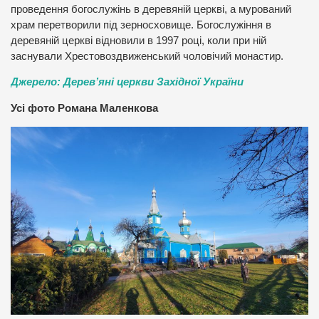
проведення богослужінь в деревяній церкві, а мурований
храм перетворили під зерносховище. Богослужіння в
деревяній церкві відновили в 1997 році, коли при ній
заснували Хрестовоздвиженський чоловічий монастир.
Джерело: Дерев’яні церкви Західної України
Усі фото Романа Маленкова