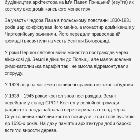
будівництва архітектора на ім’я Павел Гіжицький (єзуїта) як
костелу вже домініканського монастиря.
За участь Федора Паца в польському повстанні 1830-1831
років цар конфіскував його майно, а монастир домініканців у
Чарторийську зачинили. Його передали православній
громаді і висвятили на честь Успіння Богородиці.
У роки Першої світової війни монастир постраждав через
військові дії. Землі відійшли до Польщі, але малочисельна
римо-католицька парафія так і не змогла відремонтували
споруду.
У 1929 році на містечко поширені правила міської забудови.
У 1939—1945 роках костел знов постраждав. Землі
перейшли у склад СРСР. Костел у релігійної громади
радянська влада забрала і перетворила на склад зерна.
Спустошений кам’яний костел покинули і той стояв пусткою
до 1990-х років. На даху пам’ятки архітектури доби бароко
встигли вирости дерева.