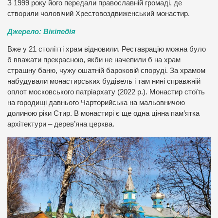
З 1999 року його передали православній громаді, де
створили чоловічий Хрестовоздвиженський монастир.
Джерело: Вікіпедія
Вже у 21 столітті храм відновили. Реставрацію можна було
б вважати прекрасною, якби не начепили б на храм
страшну баню, чужу ошатній бароковій споруді. За храмом
набудували монастирських будівель і там нині справжній
оплот московського патріархату (2022 р.). Монастир стоїть
на городищі давнього Чарторийська на мальовничою
долиною ріки Стир. В монастирі є ще одна цінна пам’ятка
архітектури – дерев’яна церква.