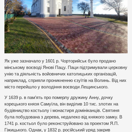
Як уже зазначало у 1601 р. Чорторийськ було продано
мінському воєводі Янові Пацу. Паци підтримували церковну
унію та діяльність войовничих католицьких організацій,
наприклад, сприяли проникненню єзуїтів на Волинь. Від них
місто перейшло у володіння воєводи Лещинського.
У 1639 р. в пам’ять про померлу дружину Анну, дочку
корецького князя Самуїла, він виділив 10 тис. злотих на
будівництво костьолу і монастиря домініканців. Святиня
була побудована з дерева, недалеко від княжого замку. В
1741 р. костьол було реконструйовано за проектом Я.П.
Гіжицького. Однак, у 1832 р. російський уряд закрив