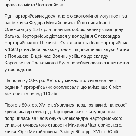
права на місто Чорторийськ.
Рід Чарторийських досяг апогею економічної могутності за
часів князя Федора Михайловича. Його сини Іван і
Олександр у 1547 р. ділили між собою велику спадщину
батька. Чорторийськ дістався у володіння Олександра
Чарторийського. Ці князі – Олександр та Іван Чарторийські
в 1569 р. на Люблінському сеймі підписали акт злуки Литви
з Польщею. В цей час Волинь увійшла до складу
Королівства Польського і була перейменована з князівства
у воєводство.
На початку 90-х рр. XVІ ст. у межах Волині володіння
родини Чарторийських охоплювали щонайменше 6 міст і
містечок та понад 110 сіл.
Проте з 80-х рр. XVІ ст. з’явилися перші ознаки фінансової
кризи, яка уразила рід Чарторийських. Ситуація різко
погіршилась за часів онука Олександра Чарторийського,
сина житомирського старости Михайла Чарторийського,
князя Юрія Михайловича. З кінця 90-х рр. XVІ ст. Юрій