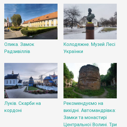
Олика. Замок
Колодяжне. Музей Лесі
Радзивіллів
Українки
Луків. Скарби на
Рекомендуємо на
кордоні
вихідні. Автомандрівка:
Замки та монастирі
Центральної Волині. Три