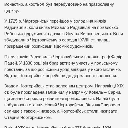
монастир, а костьол був перебудовано на православну
церкву.
У 1725 р. Чарторийськ перейшов у володіння князів
Радзивилів, коли князь Михайло Радзивілл на прізвисько
Рибонька одружився з дочкою Януша Вишневецького. Вони
збудували в Чорторийську в середині XVІІІ ст. палац,
прикрашений розписами відомих художників.
Після князів Радзивилів Чорторийськом володів граф Федір
Пацей. У 1830 році він брав активну участь у польському
повстанні, за що російський уряд відібрав у нього містечко.
Відтоді Чорторийськ перейшов до державного володіння.
Згодом Чорторийськ став волосним центром. Наприкінці ХІХ
ст. була прокладена залізниця у напрямку Ковель – Сарни,
що значно сприяло розвиткові промисловості. На ній була
побудована станція Новий Чорторийськ, біля якої виросло
селище з такою ж назвою, а Чорторийськ стали називати
Старим Чорторийськом.
В кінці ХІХ ст. в Чорторийську було 275 будинків, 1936