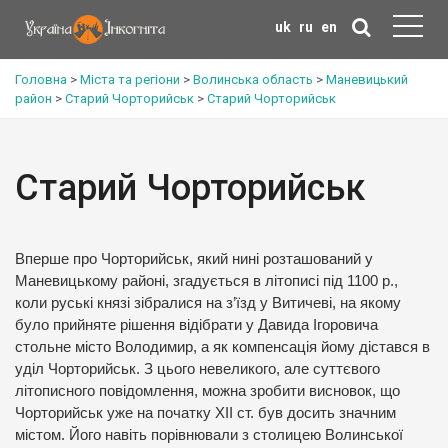
uk
ru
en
Головна
>
Міста та регіони
>
Волинська область
>
Маневицький
район
>
Старий Чорторийськ
>
Старий Чорторийськ
Старий Чорторийськ
Вперше про Чорторийськ, який нині розташований у
Маневицькому районі, згадується в літописі під 1100 р.,
коли руські князі зібралися на з’їзд у Витичеві, на якому
було прийняте рішення відібрати у Давида Ігоровича
стольне місто Володимир, а як компенсація йому дістався в
уділ Чорторийськ. З цього невеликого, але суттєвого
літописного повідомлення, можна зробити висновок, що
Чорторийськ уже на початку ХІІ ст. був досить значним
містом. Його навіть порівнювали з столицею Волинської