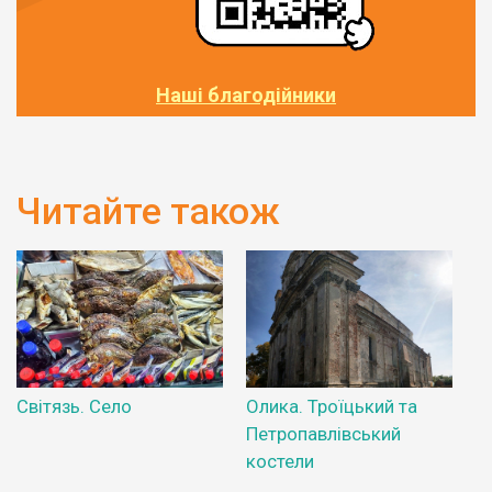
Наші благодійники
Читайте також
Світязь. Село
Олика. Троїцький та
Петропавлівський
костели