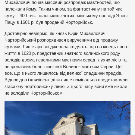
Михайлович почав масовий розпродаж маєтностей, що
належали йому. Таким чином, за фантастичну на той час
суму – 400 тис. польських злотих, мінському воєводі Янові
Пацу в 1601 р. був проданий Чорторийськ.
Достовірно невідомо, як князь Юрій Михайлович
Чарторийський розпорядився вирученими від продажу
сумами. Лише архівні джерела свідчать, що на кінець свого
життя в 1629 р. представник знатного волинського роду
володів двома невеликими маєтками серед глухих лісів та
непролазних боліт північної Волині – маєтком Серни. Це
все, що в нього лишилось від великої спадщини предків.
Відповідно і князівські діти лише номінально представляли
згасаючу чорторийську лінію. З цього часу вони вже ніколи
не володіли Чорторийськом.