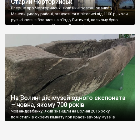
Старий Чорторийськ
Вперше про Чорторийськ, який нині розташований у
Маневицькому районі, згадується в літописі під 1100 р., коли
руські князі зібралися на з’їзд у Витичеві, на якому було
прийняте рішення відібрати у Давида Ігоровича стольне
місто Володимир, а як компенсація йому дістався в уділ
Чорторийськ. З цього невеликого, але суттєвого літописного
повідомлення, можна зробити висновок, що Чорторийськ […]
На Волині діє музей одного експоната
– човна, якому 700 років
Човен-довбанку, який знайшли на Волині 2015 року,
помістили в окрему кімнату при краєзнавчому музеї в
Маневичах. До цього унікальна знахідка зберігалася на
пилорамі. Шість років тому його помітили рибалки в урочищі
Гострий Кут між селами Старосілля і Копилля. Він лежав на