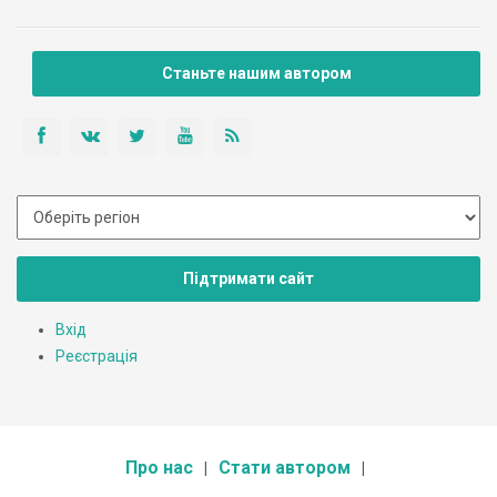
глибині 3 м у річці Стир. Цьому човну понад 700 років, його
довжина більше […]
Станьте нашим автором
Підтримати сайт
Вхід
Реєстрація
Про нас
Стати автором