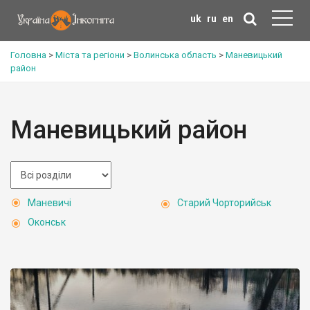
uk
ru
en
Головна
>
Міста та регіони
>
Волинська область
>
Маневицький
район
Маневицький район
Маневичі
Старий Чорторийськ
Оконськ