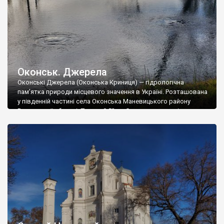
Оконськ. Джерела
Оконські Джерела (Оконська Криниця) — гідрологічна
пам’ятка природи місцевого значення в Україні. Розташована
у південній частині села Оконська Маневицького району
Волинської області. Площа 0,53 га. Статус надано згідно з
розпорядженням Волинського облвиконкому від 11.07.1972
року № 255. Перебуває у віданні Науково-виробничого центру
«Форель». Майже в центрі озерця Окнище розташовані два
потужні джерела карстових вод. Вода […]