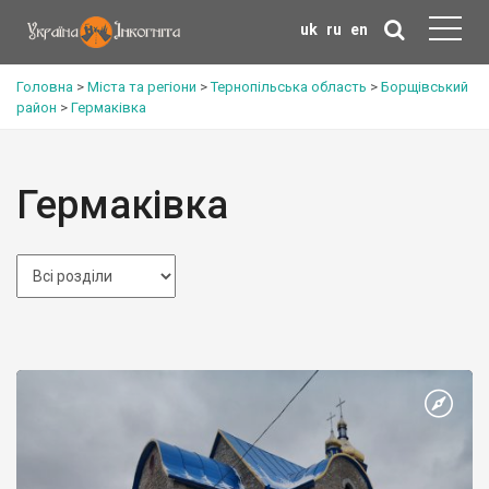
uk
ru
en
Головна
>
Міста та регіони
>
Тернопільська область
>
Борщівський
район
>
Гермаківка
Гермаківка