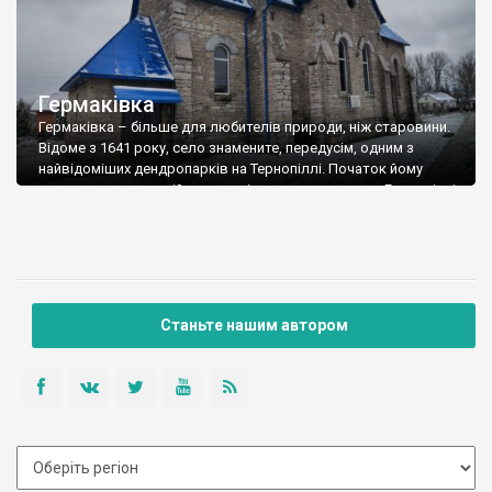
Гермаківка
Гермаківка – більше для любителів природи, ніж старовини.
Відоме з 1641 року, село знамените, передусім, одним з
найвідоміших дендропарків на Тернопіллі. Початок йому
поклав ще за австрійських часів власник маєтку в Гермаківці
граф Блюхер де Вальштадт. З різних кінців світу він завіз у
подільське село більше 330 видів дерев і чагарників. На
площі 56 га проростають представники з Сибіру, Африки,
Індії.
Станьте нашим автором