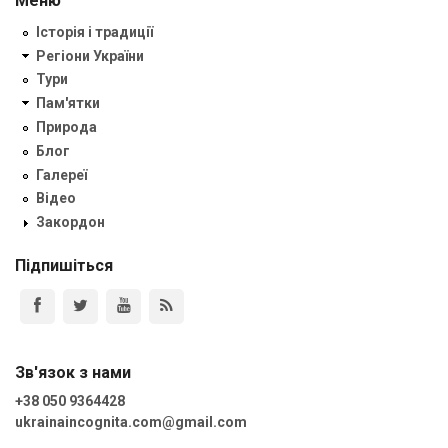
Меню
Історія і традиції
Регіони України
Тури
Пам'ятки
Природа
Блог
Галереї
Відео
Закордон
Підпишіться
Зв'язок з нами
+38 050 9364428
ukrainaincognita.com@gmail.com