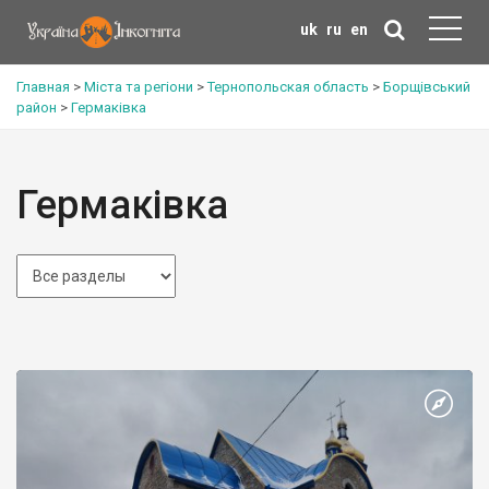
uk
ru
en
Главная
>
Міста та регіони
>
Тернопольская область
>
Борщівський
район
>
Гермаківка
Гермаківка