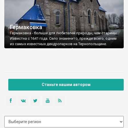
Гермаковка
Гермаковка - больше для любителей природы, чем старины.
Известна с 1641 года. Село знаменито, прежде всего, одним
из самых известных дендропарков на Тернопольщине.
Начало ему положил еще в австрийские времена владелец
имения в Гермаковке граф Блюхер де Вальштадт. С разных
концов мира он завез в подольское село более 330 видов
деревьев и кустарников. На площади 56 га произрастают
представители из Сибири, Африки, Индии.
Станьте нашим автором