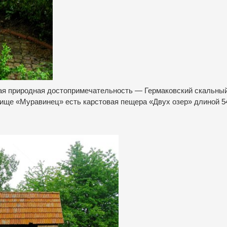
ая природная достопримечательность — Гермаковский скальны
чище «Муравинец» есть карстовая пещера «Двух озер» длиной 5