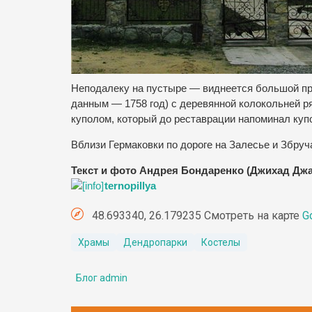
Неподалеку на пустыре — виднеется большой пр
данным — 1758 год) с деревянной колокольней 
куполом, который до реставрации напоминал куп
Вблизи Гермаковки по дороге на Залесье и Збруч
Текст и фото Андрея Бондаренко (Джихад Дж
ternopillya
48.693340, 26.179235 Смотреть на карте
G
Храмы
Дендропарки
Костелы
Блог admin