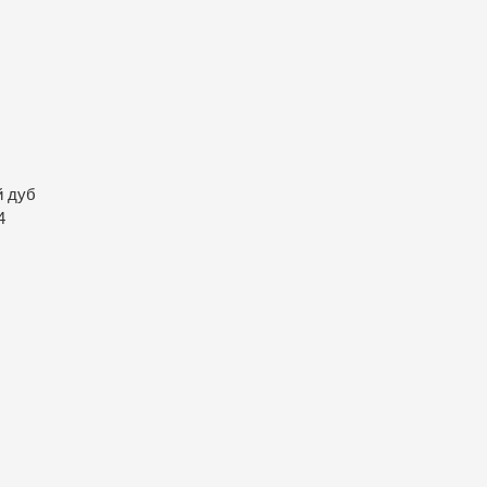
й дуб
4