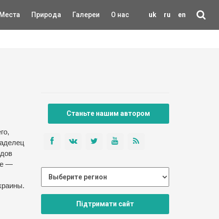
Места
Природа
Галереи
О нас
uk
ru
en
Станьте нашим автором
го,
ладелец
идов
ые —
краины.
Підтримати сайт