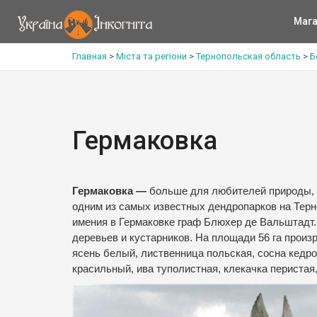
Мага
Главная
>
Міста та регіони
>
Тернопольская область
>
Б
Гермаковка
Гермаковка —
больше для любителей природы, ч
одним из самых известных дендропарков на Тер
имения в Гермаковке граф Блюхер де Вальштадт. 
деревьев и кустарников. На площади 56 га прои
ясень белый, лиственница польская, сосна кедро
красильный, ива туполистная, клекачка перистая,