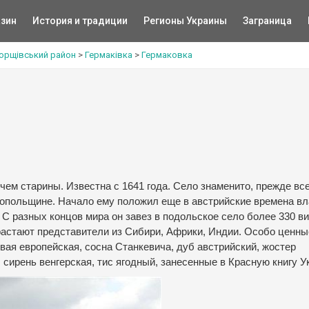
зин
История и традиции
Регионы Украины
Заграница
орщівський район
>
Гермаківка
>
Гермаковка
ем старины. Известна с 1641 года. Село знаменито, прежде все
нопольщине. Начало ему положил еще в австрийские времена в
С разных концов мира он завез в подольское село более 330 в
зрастают представители из Сибири, Африки, Индии. Особо ценн
вая европейская, сосна Станкевича, дуб австрийский, жостер
 сирень венгерская, тис ягодный, занесенные в Красную книгу У