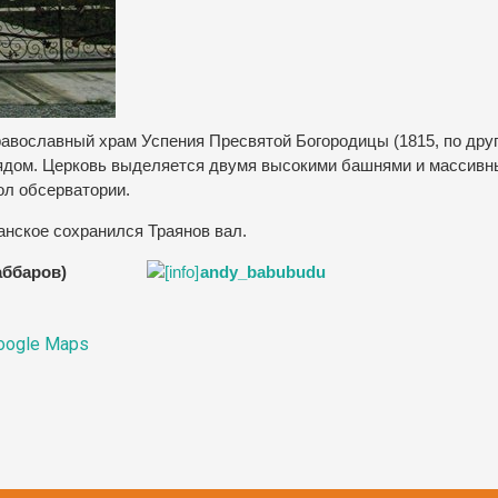
авославный храм Успения Пресвятой Богородицы (1815, по дру
рядом. Церковь выделяется двумя высокими башнями и массив
ол обсерватории.
анское сохранился Траянов вал.
аббаров)
andy_babubudu
oogle Maps