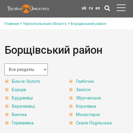
uk
ru
en
Главная
>
Тернопольская область
>
Борщівський район
Борщівський район
Більче-Золоте
Глибочок
Борщів
Залісся
Бурдяківці
Збручанське
Верхняківці
Королівка
Висічка
Монастирок
Гермаківка
Скала-Подільська