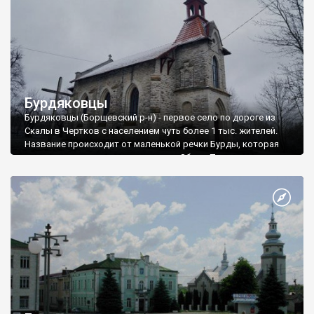
католической общине села.
Бурдяковцы
Бурдяковцы (Борщевский р-н) - первое село по дороге из
Скалы в Чертков с населением чуть более 1 тыс. жителей.
Название происходит от маленькой речки Бурды, которая
протекает сквозь село и впадает в Збруч. Первое
письменное упоминание о поселении относится к XV веку, а в
течение XIX века Бурдяковцами, как и соседней Скалой,
владели Голуховские.