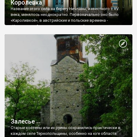
Королевка
Название этого села на берегу Ничлавы, известного с XV
века, менялось неоднократно. Первоначально оно было
«Кароливкой», в австрийские и польские времена -
«Корольовкой», во времена советской оккупации -
«Кораливкой». Современное название «Королевка» село
получило в 1989 году. Королевка, прежде всего, известна
спелеологам, ведь вблизи нее расположена карстовая
пещера Оптимистическая, которая занесена в Книгу
рекордов Гинесса, как самая длинная в мире гипсовая
пещера, самая длинная пещера Евразии и третья по длине
среди пещер мира.
Залесье
Старые костелы или их руины сохранились практически в
каждом селе Тернопольщины, особенно на юге области.