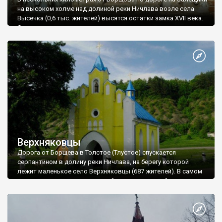
на высоком холме над долиной реки Ничлава возле села
Высечка (0,6 тыс. жителей) высятся остатки замка XVII века.
Это место поражает каждого, кто впервые попадает сюда.
Ну и что, что от замка остались лишь полторы башни?
Место - удивительно живописное, а пейзажи вокруг -
невероятно увлекательные.
Верхняковцы
Дорога от Борщева в Толстое (Тлустое) спускается
серпантином в долину реки Ничлава, на берегу которой
лежит маленькое село Верхняковцы (687 жителей). В самом
центре села у дороги под горой стоит маленький костел
Святого Антония, построенный в неоготическом стиле в
течение 1921 - 1922 годов (по другим данным - в 1902 году).
Недавно храм окрашен в патриотические украинские
голубой и желтый цвет. Костел принадлежит римско-