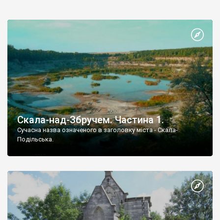
Скала-над-Збручем. Частина 1.
Сучасна назва означеного в заголовку міста - Скала-
Подільська.