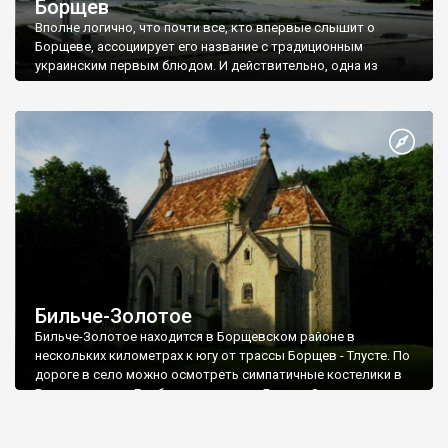
Борщев
Вполне логично, что почти все, кто впервые слышит о
Борщеве, ассоциирует его название с традиционным
украинским первым блюдом. И действительно, одна из
легенд рассказывает о том, как жители города во времена
татарских набегов утопили татарина в котле с борщом. Но,
скорее всего, название поселения происходит от травы
«борщевик», листья и стебли которой как приправу
употребляют ко многим блюдам: зеленым борщам, ухе, щам,
салатам и т.д.
Бильче-Золотое
Бильче-Золотое находится в Борщевском районе в
нескольких километрах к югу от трассы Борщев - Тлусте. По
дороге в село можно осмотреть симпатичные костелики в
Верхняковцах и Глыбочке, а в самом Бильче-Золотом стоит
остановиться по пути в живописный Монастырок.