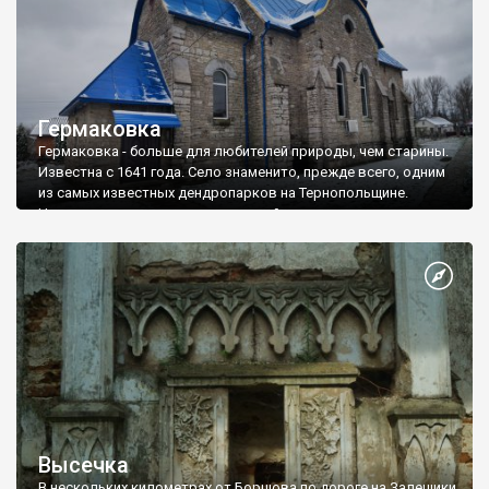
костел, который хорошо просматривается с дороги.
Гермаковка
Гермаковка - больше для любителей природы, чем старины.
Известна с 1641 года. Село знаменито, прежде всего, одним
из самых известных дендропарков на Тернопольщине.
Начало ему положил еще в австрийские времена владелец
имения в Гермаковке граф Блюхер де Вальштадт. С разных
концов мира он завез в подольское село более 330 видов
деревьев и кустарников. На площади 56 га произрастают
представители из Сибири, Африки, Индии.
Высечка
В нескольких километрах от Борщова по дороге на Залещики