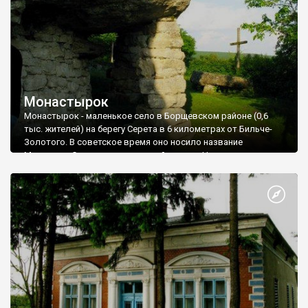
Брацлавом считалась одним из крупнейших, укрепленных
городов Подолья. В конце XIV века подольские земли
перешли к князю Витовту, а в 1443 - в собственность
польского короля.
Монастырок
Монастырок - маленькое село в Борщевском районе (0,6
тыс. жителей) на берегу Серета в 6 километрах от Бильче-
Золотого. В советское время оно носило название
Межгорье. Сюда нет нормальной дороги. Нет, наверное, и
автобусного сообщения. Но попасть сюда хотя бы раз в
жизни обязательно надо. Это - одно из живописнейших мест
Тернопольщины наряду с Червоногрудом и Збручанским
каньоном. Монастырок привлекает не только пещерным
храмом, но и невероятно красивыми видами на долину
Серета.