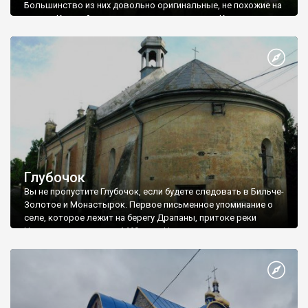
Большинство из них довольно оригинальные, не похожие на
другие. Каждый из них имеет свою изюминку. Костел в
Залесье, что между Збручанским и Гермаковкой - не
исключение. Кроме маленьких размеров он, прежде всего,
отличается своей стройностью: за счет своего тонкого
силуэта он выглядит довольно высоким.
Глубочок
Вы не пропустите Глубочок, если будете следовать в Бильче-
Золотое и Монастырок. Первое письменное упоминание о
селе, которое лежит на берегу Драпаны, притоке реки
Ничлавы, относится к 1469 году. На территории сельсовета
открыты археологические памятники палеолита, поселения
трипольской, черняховской и древнерусской культур и
захоронения скифской эпохи на поле «Поповые долины ». В
селе есть каменная церковь Пречистой Девы Марии 1896
года, но нас интересует другая достопримечательность -