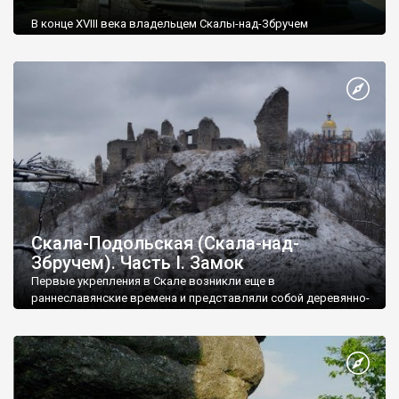
В конце XVIII века владельцем Скалы-над-Збручем
становится Холмский подчаший Юзеф Винцентий
Голуховский (1734 - 1806). Он не стал восстанавливать замок
и разрушенный молнией дворец Адама Тарло, а построил
свою резиденцию на южной окраине города. Вокруг
резиденции на основе природного лесного массива
разбивается большой парк, который и сегодня поражает
нечастых туристов. Парк занимает территорию в 26
гектаров, на которой произрастает около 110 видов
деревьев и кустарников.
Скала-Подольская (Скала-над-
Збручем). Часть І. Замок
Первые укрепления в Скале возникли еще в
раннеславянские времена и представляли собой деревянно-
земляное городище. Деревянный замок, скорее всего, был
сожжен татаро-монголами. На его месте в 1370-х годах
князья Кориатовичи, владевшие Подольем с 1331 года,
построили каменную крепость. В то время Скала-над-
Збручем наряду с Каменцем, Червоногрудом, Бакотой и