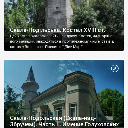
Скала-Подільська. Костел XVIII ст.
Цей костел вдалося знайти не одразу. Костел, чи скоріше
його залишки, знаходяться в протилежному кінці міста від
костелу Вознесіння Пресвятої Діви Марії.
Скала-Подольская (Скала-над-
Збручем). Часть ІІ. Имение Голуховских