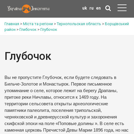
uk
ru
en
Главная
>
Міста та регіони
>
Тернопольская область
>
Борщівський
район
>
Глибочок
>
Глубочок
Глубочок
Вы не пропустите Глубочок, если будете следовать в
Бильче-Золотое и Монастырок. Первое письменное
упоминание о селе, которое лежит на берегу Драпаны,
притоке реки Ничлавы, относится к 1469 году. На
территории сельсовета открыты археологические
памятники палеолита, поселения трипольской,
черняховской и древнерусской культур и захоронения
скифской эпохи на поле «Поповые долины ». В селе есть
каменная церковь Пречистой Девы Марии 1896 года, но нас