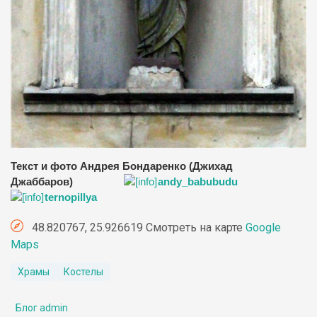
Текст и фото Андрея Бондаренко (Джихад
Джаббаров)
andy_babubudu
ternopillya
48.820767, 25.926619 Смотреть на карте
Google
Maps
Храмы
Костелы
Блог admin