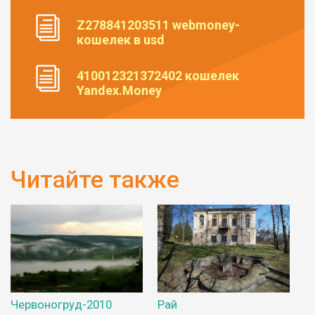
Z278841203511 webmoney-
кошелек в usd
410012321372402 кошелек
Yandex.Money
Читайте также
Червоногруд-2010
Рай