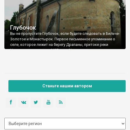
Глубочок
Вы не пропустите Глубочок, если будете следовать в Бильче-
Золотое и Монастырок. Первое письменное упоминание о
селе, которое лежит на берегу Драпаны, притоке реки
Ничлавы, относится к 1469 году. На территории сельсовета
открыты археологические памятники палеолита, поселения
трипольской, черняховской и древнерусской культур и
захоронения скифской эпохи на поле «Поповые долины ». В
селе есть каменная церковь Пречистой Девы Марии 1896
года, но нас интересует другая достопримечательность -
костел, который хорошо просматривается с дороги.
Станьте нашим автором