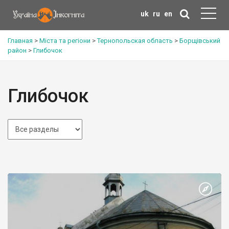
uk
ru
en
Главная
>
Міста та регіони
>
Тернопольская область
>
Борщівський
район
>
Глибочок
Глибочок