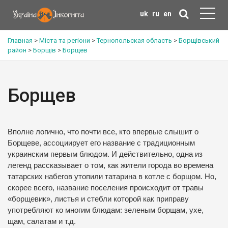
uk
ru
en
Главная
>
Міста та регіони
>
Тернопольская область
>
Борщівський
район
>
Борщів
>
Борщев
Борщев
Вполне логично, что почти все, кто впервые слышит о
Борщеве, ассоциирует его название с традиционным
украинским первым блюдом. И действительно, одна из
легенд рассказывает о том, как жители города во времена
татарских набегов утопили татарина в котле с борщом. Но,
скорее всего, название поселения происходит от травы
«борщевик», листья и стебли которой как приправу
употребляют ко многим блюдам: зеленым борщам, ухе,
щам, салатам и т.д.