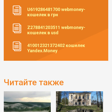
U619286481700 webmoney-
кошелек в грн
Z278841203511 webmoney-
кошелек в usd
410012321372402 кошелек
Yandex.Money
Читайте также