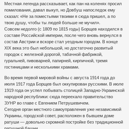
Местная легенда рассказывает, как пан на коленях просил
помилования, давал выкуп, но Довбуш напоследок ему
сказал: «Не за поместьями твоими я сюда пришел, а по
твою душу, чтобы ты людей больше не мучил».
Совсем недолго (с 1809 по 1815 годы) Борщев находился в
составе Российской империи, после чего вновь вернулся в
состав Австрии и вскоре стал уездным городом. В конце
XIX века это был небольшой, но достаточно развитый
городок с железной дорогой, табачной фабрикой,
гуральней, пивоварней, папирней, кирпичной, тремя
гостиницами и несколькими храмами.
Во время первой мировой войны с августа 1914 года до
июля 1917 года Борщев был оккупирован русскими. В июле
1919 года он успел побывать столицей Западно-Украинской
народной республики: сюда переехало правительство
ЗУНР во главе с Евгением Петрушевичем.
Сегодня орган местного самоуправления уже независимой
Украины, городской совет, расположен в бывшем доме
ратуши — довольно скромной постройке без традиционной
ратушной башни.