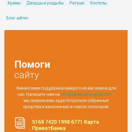
Храмы
Дворцы и усадьбы
Ратуши
Костелы
Блог admin
Помоги
сайту
Финансовая поддержка каждого из вас важна для
нас. Напишите нам на
info@UkrainaIncognita.com
-
мы скажем вам, куда потратили собранные
средства и занесем вас в список спонсоров.
5168 7420 1998 6771 Карта
ПриватБанка