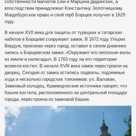
собственности магнатов Ежи и Марцина Дидинских, а
впоследствии принадлежал Константину Золотницкому.
Магдебургское право и свой герб Борщев получил в 1629
году.
В начале XVII века для защиты от турецких и татарских
набегов в Борщеве сооружают замок. В 1672 году Ульрих
Вердум, проезжая через город, оставил в своем дневнике
запись о Борщевском замке: «Окружают его неплохие валы
из земли и палисады». В 1763 году на его территории
возвели костел. В начале XVIII века замок перестроили на
дворец. Сегодня от замка остались подвалы, подземные
хода и несколько городских топонимов: ул. Валовая,
Замковый колодец. Краеведческие источники говорят, что
башня костела, расположенного на центральной площади
города, перестроена из замковой башни.