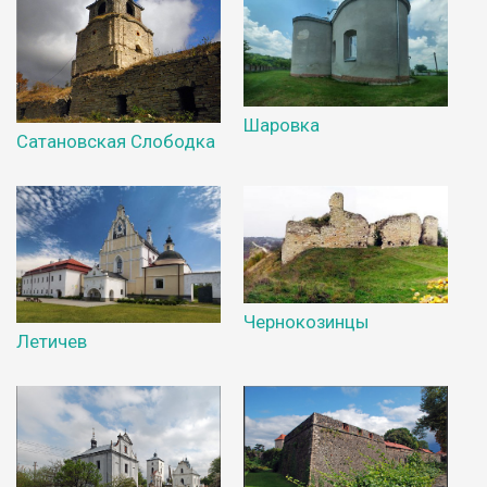
Шаровка
Сатановская Слободка
Чернокозинцы
Летичев