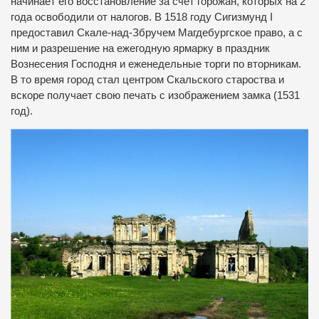
начинает его восстановление за счет горожан, которых на 2
года освободили от налогов. В 1518 году Сигизмунд I
предоставил Скале-над-Збручем Магдебургское право, а с
ним и разрешение на ежегодную ярмарку в праздник
Вознесения Господня и еженедельные торги по вторникам.
В то время город стал центром Скальского староства и
вскоре получает свою печать с изображением замка (1531
год).