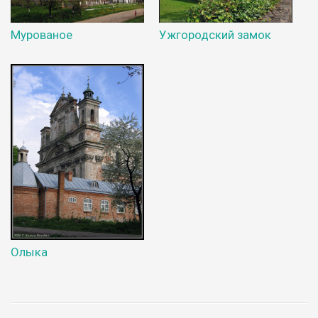
Мурованое
Ужгородский замок
Олыка