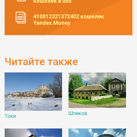
кошелек в usd
410012321372402 кошелек
Yandex.Money
Читайте также
Шпиков
Токи