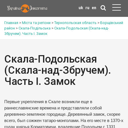
uk
ru
en
Главная
>
Міста та регіони
>
Тернопольская область
>
Борщівський
район
>
Скала-Подільська
>
Скала-Подольская (Скала-над-
Збручем). Часть І. Замок
Скала-Подольская
(Скала-над-Збручем).
Часть І. Замок
Первые укрепления в Скале возникли еще в
раннеславянские времена и представляли собой
деревянно-земляное городище. Деревянный замок, скорее
всего, был сожжен татаро-монголами. На его месте в 1370-х
годах князья Кориатовичи, владевшие Подольем с 1331