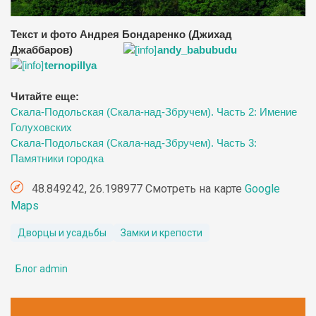
Текст и фото Андрея Бондаренко (Джихад
Джаббаров)
andy_babubudu
ternopillya
Читайте еще:
Скала-Подольская (Скала-над-Збручем). Часть 2: Имение
Голуховских
Скала-Подольская (Скала-над-Збручем). Часть 3:
Памятники городка
48.849242, 26.198977 Смотреть на карте
Google
Maps
Дворцы и усадьбы
Замки и крепости
Блог admin