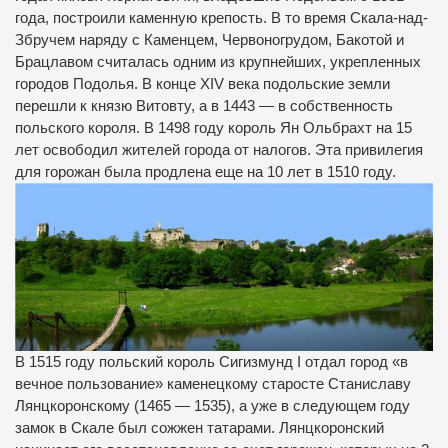
года, построили каменную крепость. В то время Скала-над-
Збручем наряду с Каменцем, Червоногрудом, Бакотой и
Брацлавом считалась одним из крупнейших, укрепленных
городов Подолья. В конце XIV века подольские земли
перешли к князю Витовту, а в 1443 — в собственность
польского короля. В 1498 году король Ян Ольбрахт на 15
лет освободил жителей города от налогов. Эта привилегия
для горожан была продлена еще на 10 лет в 1510 году.
В 1515 году польский король Сигизмунд I отдал город «в
вечное пользование» каменецкому старосте Станиславу
Лянцкоронскому (1465 — 1535), а уже в следующем году
замок в Скале был сожжен татарами. Лянцкоронский