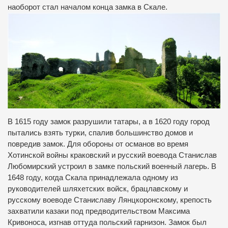
наоборот стал началом конца замка в Скале.
В 1615 году замок разрушили татары, а в 1620 году город
пытались взять турки, спалив большинство домов и
повредив замок. Для обороны от османов во время
Хотинской войны краковский и русский воевода Станислав
Любомирский устроил в замке польский военный лагерь. В
1648 году, когда Скала принадлежала одному из
руководителей шляхетских войск, брацлавскому и
русскому воеводе Станиславу Лянцкоронскому, крепость
захватили казаки под предводительством Максима
Кривоноса, изгнав оттуда польский гарнизон. Замок был