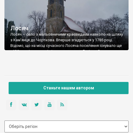
Лосяч
Лосяч – село з мальовничими краєвидами навколо на шляху
з Кам’янця до Чорткова. Вперше згадується у 1785 році.
Відомо, що на місці сучасного Лосяча поселення існувало ще
з XVI століття, але під іншою назвою – Рогізна. Залишки
цього поселення і сьогодні простежуються в урочищі Глибока
Долина. Назву поселення отримало від заростів лоз, в яких
нібито ховались жителі Рогізни від турків і татар.
Станьте нашим автором