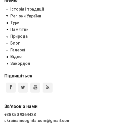
Меню
Історія і традиції
Регіони України
Тури
Пам'ятки
Природа
Блог
Галереї
Відео
Закордон
Підпишіться
Зв'язок з нами
+38 050 9364428
ukrainaincognita.com@gmail.com