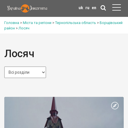
uk
ru
en
Головна
>
Міста та регіони
>
Тернопільська область
>
Борщівський
район
>
Лосяч
Лосяч