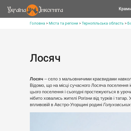
Крам
Головна
>
Міста та регіони
>
Тернопільська область
>
Б
Лосяч
Лосяч
– село з мальовничими краєвидами навко
Відомо, що на місці сучасного Лосяча поселення і
цього поселення і сьогодні простежуються в уро
нібито ховались жителі Рогізни від турків і татар.
впливовій в Австро-Угорщині родині
Голуховських