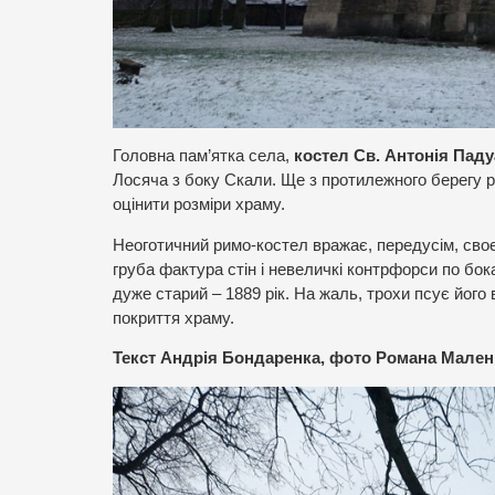
Головна пам’ятка села,
костел Св. Антонія Пад
Лосяча з боку Скали. Ще з протилежного берегу р
оцінити розміри храму.
Неоготичний римо-костел вражає, передусім, своє
груба фактура стін і невеличкі контрфорси по бок
дуже старий – 1889 рік. На жаль, трохи псує йог
покриття храму.
Текст Андрія Бондаренка, фото Романа Мален