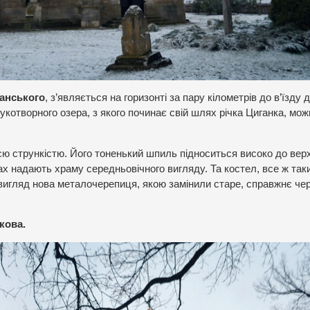
уанського
, з’являється на горизонті за пару кілометрів до в’їзду 
укотворного озера, з якого починає свій шлях річка Циганка, мож
ю стрункістю. Його тоненький шпиль підноситься високо до верх
ах надають храму середньовічного вигляду. Та костел, все ж таки
о вигляд нова металочерепиця, якою замінили старе, справжнє че
кова.