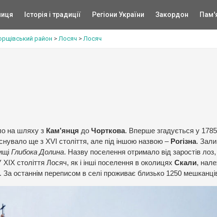
ниця
Історія і традиції
Регіони України
Закордон
Пам'
орщівський район
>
Лосяч
>
Лосяч
ло на шляху з
Кам’янця
до
Чорткова
. Вперше згадується у 1785
снувало ще з XVI століття, але під іншою назвою –
Рогізна
. Зал
чищі
Глибока Долина
. Назву поселення отримало від заростів лоз,
 У ХІХ століття Лосяч, як і інші поселення в околицях
Скали
, нал
. За останнім переписом в селі проживає близько 1250 мешканці