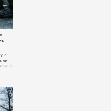
до
на
у, а
, не
репичне