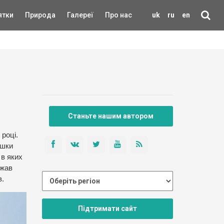
ятки
Природа
Галереї
Про нас
uk
ru
en
Станьте нашим автором
 році.
ишки
 в яких
ежав
в.
Підтримати сайт