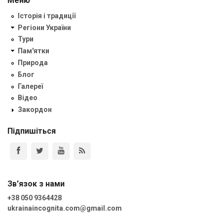
Меню
Історія і традиції
Регіони України
Тури
Пам'ятки
Природа
Блог
Галереї
Відео
Закордон
Підпишіться
Зв'язок з нами
+38 050 9364428
ukrainaincognita.com@gmail.com