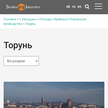
uk
ru
en
Головна
>
>
Закордон
>
Польща
>
Куявсько-Поморське
воєводство
>
Торунь
Торунь