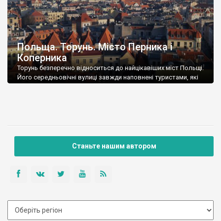
Польща. Торунь. Місто Перника і
Коперника
Торунь безперечно відноситься до найцікавіших міст Польщі.
Його середньовічні вулиці завжди наповнені туристами, які
часто називають Торунь малим Краковом. Ну яка дурниця,
називати одне місто, назвою іншого. Торунь – це Торунь –
місто із яскравою індивідуальністю, і надзвичайною цінністю
міського архітектурного комплексу, що і відмітило ЮНЕСКО –
історичний центр Торуня – об’єкт Світової спадщини. Серед
[…]
Станьте нашим автором