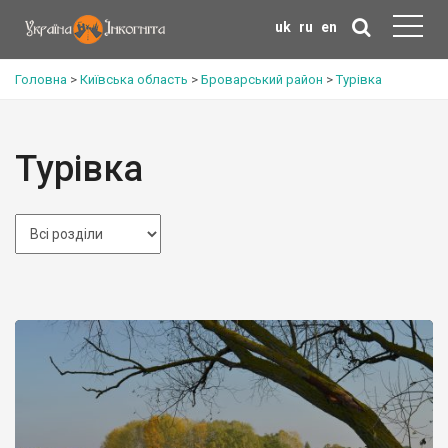
uk
ru
en
Головна
>
Київська область
>
Броварський район
>
Турівка
Турівка