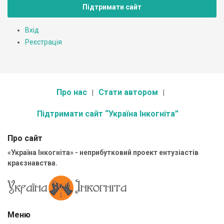
Підтримати сайт
Вхід
Реєстрація
Про нас
Стати автором
Підтримати сайт “Україна Інкогніта”
Про сайт
«Україна Інкогніта» - неприбутковий проект ентузіастів
краєзнавства.
Меню