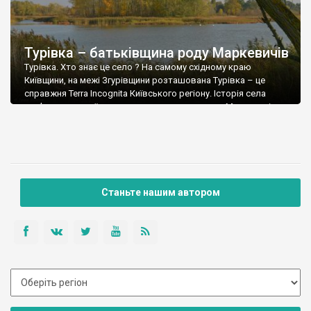
Турівка – батьківщина роду Маркевичів
Турівка. Хто знає це село ? На самому східному краю
Київщини, на межі Згурівщини розташована Турівка – це
справжня Terra Incognita Київського регіону. Історія села
пов’язана з українським старшинським родом Маркевичів та
двома видатними особистостями в історії України, і якими !
Колишній парк Маркевичей у Турівці Тут мешкав і похований
Микола Андрійович Маркевич ( р.ж. […]
Станьте нашим автором