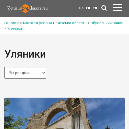
uk
ru
en
Головна
>
Міста та регіони
>
Київська область
>
Обухівський район
>
Уляники
Уляники