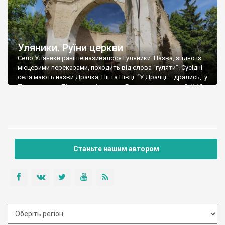
Уляники. Руїни церкви
Село Уляники раніше називалося Гуляники. Назва, згідно із
місцевими переказами, походить від слова “гуляти”. Сусідні
села мають назви Драчка, Пії та Півці. “У Драчці – дрались, у
Піях – пили, у Півцях – співали, а у Гуляниках – гуляли.” У 19
столітті село було оточене старовинними валами та
шанцями, на території села було чотири городища. […]
Станьте нашим автором