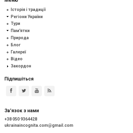
Меню
Історія і традиції
Регіони України
Тури
Пам'ятки
Природа
Блог
Галереї
Відео
Закордон
Підпишіться
Зв'язок з нами
+38 050 9364428
ukrainaincognita.com@gmail.com