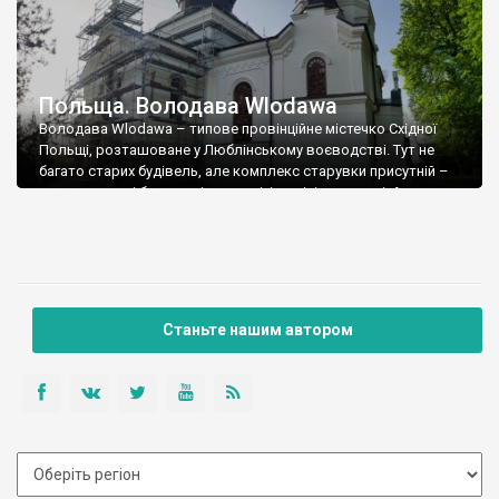
Польща. Володава Wlodawa
Володава Wlodawa – типове провінційне містечко Східної
Польщі, розташоване у Люблінському воєводстві. Тут не
багато старих будівель, але комплекс старувки присутній –
двоповерхові будинки, і житлові, і адміністративні. А ще тут є
храми. Володава вважається найпівнічнішим містом
колишньої Русі – воно входило у володіння Данила
Галицького. Ну а потім був тривалий період Речі Посполитої
та […]
Станьте нашим автором