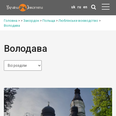
uk
ru
en
Головна
>
>
Закордон
>
Польща
>
Люблінське воєводство
>
Володава
Володава