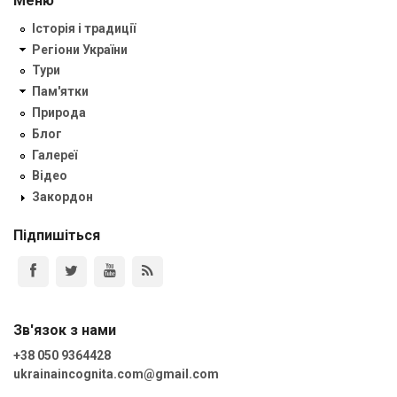
Меню
Історія і традиції
Регіони України
Тури
Пам'ятки
Природа
Блог
Галереї
Відео
Закордон
Підпишіться
Зв'язок з нами
+38 050 9364428
ukrainaincognita.com@gmail.com