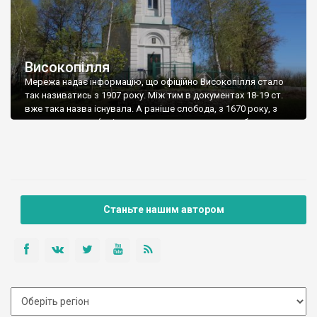
Високопілля
Мережа надає інформацію, що офіційно Високопілля стало
так називатись з 1907 року. Між тим в документах 18-19 ст.
вже така назва існувала. А раніше слобода, з 1670 року, з
часу заснування (за іншими даними перша церква була вже
1644 року, тобто напевне слобода заснована й раніше), мала
назву Хмельове, по імені першого поселенця козака Тихона
[…]
Станьте нашим автором