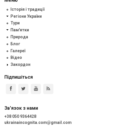
Меню
Історія і традиції
Регіони України
Тури
Пам'ятки
Природа
Блог
Галереї
Відео
Закордон
Підпишіться
Зв'язок з нами
+38 050 9364428
ukrainaincognita.com@gmail.com