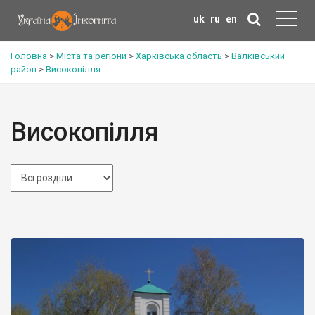
uk
ru
en
Головна
>
Міста та регіони
>
Харківська область
>
Валківський
район
>
Високопілля
Високопілля