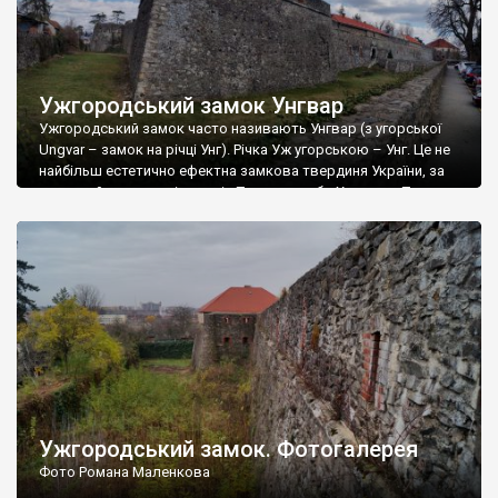
Ужгородський замок Унгвар
Ужгородський замок часто називають Унгвар (з угорської
Ungvar – замок на річці Унг). Річка Уж угорською – Унг. Це не
найбільш естетично ефектна замкова твердиня України, за
красою його не порівняти із Паланком або Хотином. Тут
немає високих башт, мальовничих зубців і шпилів, але для
прихильників фортифікаційної архітектури Ужгородський
замок – прекрасна локація. І хочемо […]
Ужгородський замок. Фотогалерея
Фото Романа Маленкова