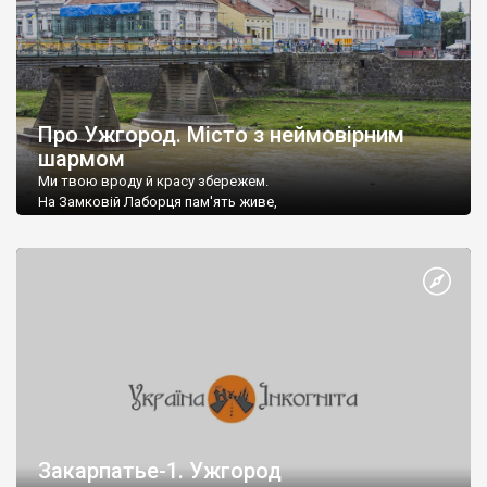
Про Ужгород. Місто з неймовірним
шармом
Ми твою вроду й красу збережем.
На Замковій Лаборця пам'ять живе,
Тут все поєдналось, старе і нове –
Закарпатье-1. Ужгород