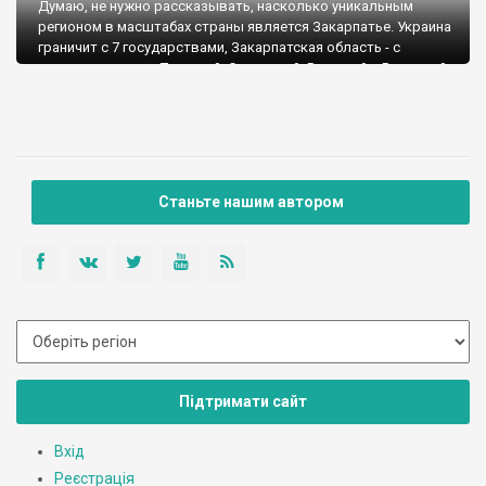
Думаю, не нужно рассказывать, насколько уникальным
регионом в масштабах страны является Закарпатье. Украина
граничит с 7 государствами, Закарпатская область - с
четырьмя из них - Польшей, Словакией, Венгрией и Румынией.
Собственно Закарпатье объединилось в составе УССР лишь
в 1945 году, а влияние культур стран-соседей очень заметно
и поныне. Неудивительно, что во время путешествия меня
преследовало ощущение, что я нахожусь за границей:)
Станьте нашим автором
Підтримати сайт
Вхід
Реєстрація