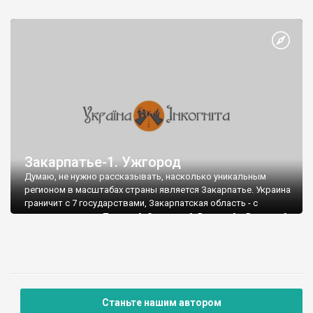
Закарпатье-1. Ужгород
Думаю, не нужно рассказывать, насколько уникальным
регионом в масштабах страны является Закарпатье. Украина
граничит с 7 государствами, Закарпатская область - с
четырьмя из них - Польшей, Словакией, Венгрией и Румынией.
Собственно Закарпатье объединилось в составе УССР лишь
в 1945 году, а влияние культур стран-соседей очень заметно
и поныне. Неудивительно, что во время путешествия меня
преследовало ощущение, что я нахожусь за границей:)
Станьте нашим автором