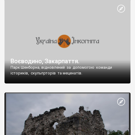
Воєводино, Закарпаття.
Парк Шенборна, відновлений за допомогою команди
істориків, скульпрторів та меценатів.