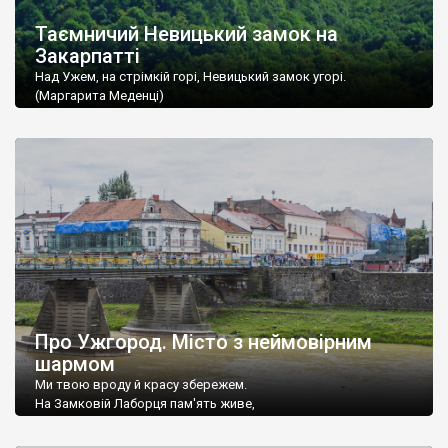
Таємничий Невицький замок на
Закарпатті
Над Ужем, на стрімкій горі, Невицький замок угорі.
(Маргарита Меденці)
Про Ужгород. Місто з неймовірним
шармом
Ми твою вроду й красу збережем.
На Замковій Лаборця пам'ять живе,
Тут все поєдналось, старе і нове –