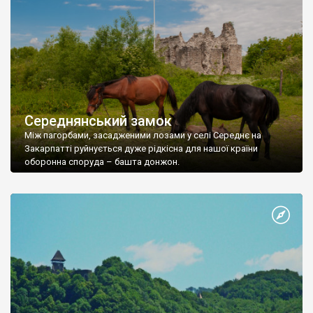
Середнянський замок
Між пагорбами, засадженими лозами у селі Середнє на
Закарпатті руйнується дуже рідкісна для нашої країни
оборонна споруда – башта донжон.