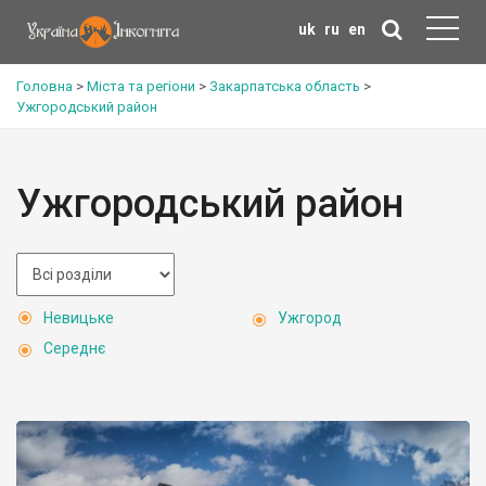
uk
ru
en
Головна
>
Міста та регіони
>
Закарпатська область
>
Ужгородський район
Ужгородський район
Невицьке
Ужгород
Середнє