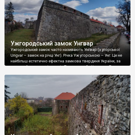
Ужгородський замок Унгвар
Ужгородський замок часто називають Унгвар (з угорської
Ungvar – замок на річці Унг). Річка Уж угорською – Унг. Це не
найбільш естетично ефектна замкова твердиня України, за
красою його не порівняти із Паланком або Хотином. Тут
немає високих башт, мальовничих зубців і шпилів, але для
прихильників фортифікаційної архітектури Ужгородський
замок – прекрасна локація. І хочемо […]