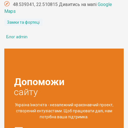
48.539341, 22.510815 Дивитись на мапі
Google
Maps
Замки та фортеці
Блог admin
Допоможи
сайту
Україна Інкогніта - незалежний краєзнавчий проект,
створений ентузіастами. Щоб працювати далі, нам
потрібна ваша підтримка.