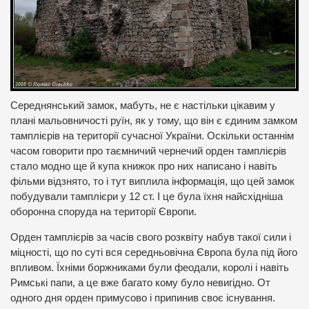
Середнянський замок, мабуть, не є настільки цікавим у
плані мальовничості руїн, як у тому, що він є єдиним замком
тамплієрів на території сучасної України. Оскільки останнім
часом говорити про таємничий чернечий орден тамплієрів
стало модно ще й купа книжок про них написано і навіть
фільми відзнято, то і тут виплила інформація, що цей замок
побудували тамплієри у 12 ст. І це була їхня найсхідніша
оборонна споруда на території Європи.
Орден тамплієрів за часів свого розквіту набув такої сили і
міцності, що по суті вся середньовічна Європа була під його
впливом. Їхніми боржниками були феодали, королі і навіть
Римські папи, а це вже багато кому було невигідно. От
одного дня орден примусово і припинив своє існування.