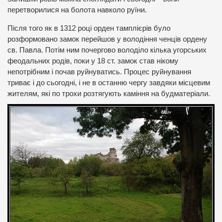
перетворилися на болота навколо руїни.
Після того як в 1312 році орден тамплієрів було
розформовано замок перейшов у володіння ченців ордену
св. Павла. Потім ним почергово володіло кілька угорських
феодальних родів, поки у 18 ст. замок став нікому
непотрібним і почав руйнуватись. Процес руйнування
триває і до сьогодні, і не в останню чергу завдяки місцевим
жителям, які по трохи розтягують каміння на будматеріали.