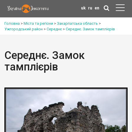
uk
ru
en
Головна
>
Міста та регіони
>
Закарпатська область
>
Ужгородський район
>
Середнє
>
Середнє. Замок тамплієрів
Середнє. Замок
тамплієрів