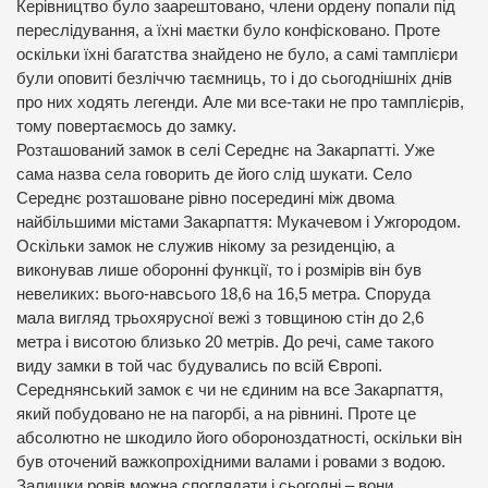
Керівництво було заарештовано, члени ордену попали під
переслідування, а їхні маєтки було конфісковано. Проте
оскільки їхні багатства знайдено не було, а самі тамплієри
були оповиті безліччю таємниць, то і до сьогоднішніх днів
про них ходять легенди. Але ми все-таки не про тамплієрів,
тому повертаємось до замку.
Розташований замок в селі Середнє на Закарпатті. Уже
сама назва села говорить де його слід шукати. Село
Середнє розташоване рівно посередині між двома
найбільшими містами Закарпаття: Мукачевом і Ужгородом.
Оскільки замок не служив нікому за резиденцію, а
виконував лише оборонні функції, то і розмірів він був
невеликих: вього-навсього 18,6 на 16,5 метра. Споруда
мала вигляд трьохярусної вежі з товщиною стін до 2,6
метра і висотою близько 20 метрів. До речі, саме такого
виду замки в той час будувались по всій Європі.
Середнянський замок є чи не єдиним на все Закарпаття,
який побудовано не на пагорбі, а на рівнині. Проте це
абсолютно не шкодило його обороноздатності, оскільки він
був оточений важкопрохідними валами і ровами з водою.
Залишки ровів можна споглядати і сьогодні – вони