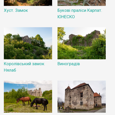
Хуст. Замок
Букові праліси Карпат.
ЮНЕСКО
Королівський замок
Виноградів
Нялаб