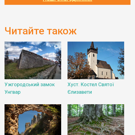
Читайте також
Ужгородський замок
Хуст. Костел Святої
Унгвар
Єлизавети