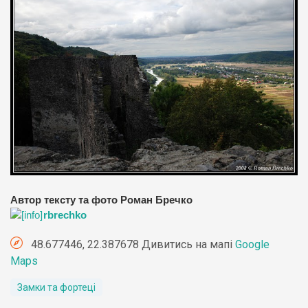
Автор тексту та фото Роман Бречко
rbrechko
48.677446, 22.387678 Дивитись на мапі
Google
Maps
Замки та фортеці