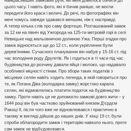
найкрасивіших замкових руїн, які мені довелось бачити до
цього часу. І навіть фото, які я бачив раніше, не могли
передити його краси і величі. До речі, по фотографіях він
мені чомусь завжди здавався меншим, ніж є насправді.
А тепер кілька слів про саму фортецю. Розташований замок
за 12 км на північ від Ужгорода на 125-ти метровій горі в селі
Невицьке над мальовничою долиною Ужа. Перші згадки про
замок відносяться ще до 12 ст., коли укріплення були
дерев’яними. Сучасного планування він набув у 15-16 ст. під
час володіння роду Другетів. Як і годиться в ті часи під час
будівництва до розчину давали яйця і молоко, що надавало
особливої міцності стінам. Про збори таких податків з
місцевих селян навіть ходить легенда, в якій говориться про
те, як Погана Діва (володарка замку) жорстоко карала
селян, які відмовлялись платити податок на будівництво
замку. Проте навіть це не допомогло замкові довго жити – у
1644 році він був частково зруйнований князем Д‘єрдєм
Ракоці ІІ, після чого вже не відновлювався і практично в
такому ж вигляді дійшов до наших днів. У кінці 19 ст. були
спроби облагородити замок і територію навколо нього, проте
сам замок не відбудовувався.