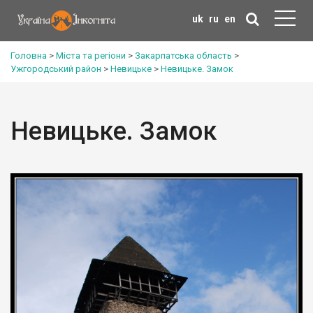
uk
ru
en
Головна
>
Міста та регіони
>
Закарпатська область
>
Ужгородський район
>
Невицьке
>
Невицьке. Замок
Невицьке. Замок